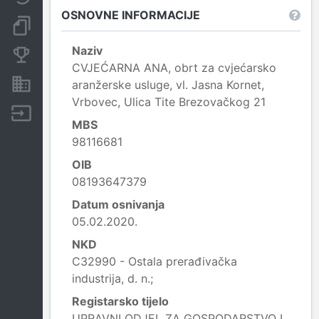
OSNOVNE INFORMACIJE
Dokumenti i objave
Naziv
Konkurentske tvrtke
CVJEĆARNA ANA, obrt za cvjećarsko
Nekretnine i imovina
aranžerske usluge, vl. Jasna Kornet,
Vrbovec, Ulica Tite Brezovačkog 21
Izvoz
MBS
98116681
OIB
08193647379
Datum osnivanja
05.02.2020.
NKD
C32990 - Ostala prerađivačka
industrija, d. n.;
Registarsko tijelo
UPRAVNI ODJEL ZA GOSPODARSTVO I