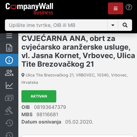
CVJEĆARNA ANA, obrt za
cvjećarsko aranžerske usluge,
Sažetak
vl. Jasna Kornet, Vrbovec, Ulica
Osnovne informacije
Tite Brezovačkog 21
Osobe i vlasništvo
Ulica Tite Brezovačkog 21, VRBOVEC
,
10340
,
Vrbovec
,
Hrvatska
Financijski podaci
AKTIVAN
Računi i blokade
OIB
08193647379
Sudske objave
MBS
98116681
Datum osnivanja
05.02.2020.
Javne nabavke
Promjene