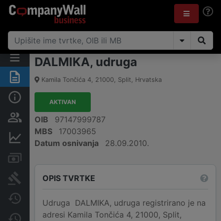
DALMIKA, udruga
Sažetak
Kamila Tončića 4
,
21000
,
Split
,
Hrvatska
Osnovne informacije
AKTIVAN
Osobe i vlasništvo
OIB
97147999787
MBS
17003965
Financijski podaci
Datum osnivanja
28.09.2010.
Računi i blokade
OPIS TVRTKE
Sudske objave
Javne nabavke
Udruga DALMIKA, udruga registrirano je na
adresi Kamila Tončića 4, 21000, Split,
Promjene