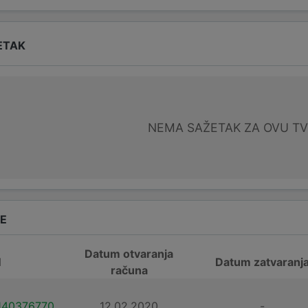
ETAK
NEMA SAŽETAK ZA OVU T
DE
Datum otvaranja
N
Datum zatvaranj
računa
140376770
12.02.2020.
-