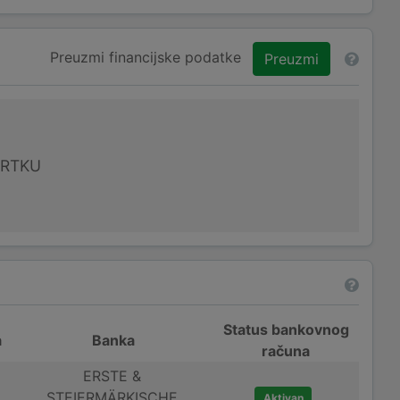
Preuzmi financijske podatke
Preuzmi
VRTKU
Status bankovnog
a
Banka
računa
ERSTE &
STEIERMÄRKISCHE
Aktivan