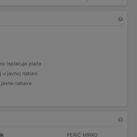
a
no isplaćuje plaće
j u javnoj nabavi
j javne nabave
ik
PERIĆ MIRKO