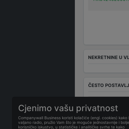
NEKRETNINE U V
ČESTO POSTAVLJ
Koja je adresa
Cjenimo vašu privatnost
Ninskog 5
?
Companywall Business koristi kolačiće (engl. cookies) kako 
valjano radio, pružio Vam što je moguće jednostavnije i bolj
Koji je kontakt
korisničko iskustvo, u statističke i analitičke svrhe te kako