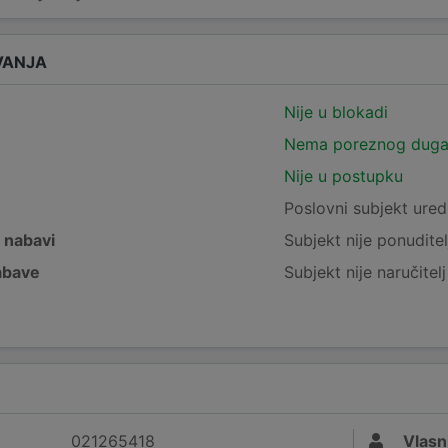
VANJA
Nije u blokadi
Nema poreznog dug
Nije u postupku
e
Poslovni subjekt ured
j nabavi
Subjekt nije ponuditel
nabave
Subjekt nije naručitel
021265418
Vlasn