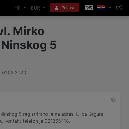
HR
EUR
Prijava
vl. Mirko
a Ninskog 5
01.03.2020.
 Ninskog 5 registrirano je na adresi Ulica Grgura
.. Kontakt telefon je 021265418.