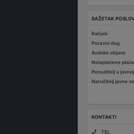
SAŽETAK POSLO
Računi
Porezni dug
Sudske objave
Neisplaćene plać
Ponuditelj u javno
Naručitelj javne 
KONTAKTI
TEL