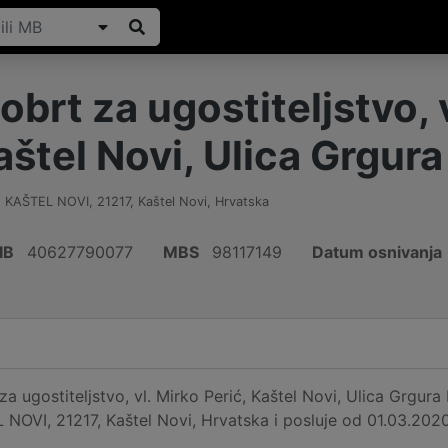
brt za ugostiteljstvo, 
aštel Novi, Ulica Grgur
5, KAŠTEL NOVI
,
21217
,
Kaštel Novi
,
Hrvatska
IB
40627790077
MBS
98117149
Datum osnivanja
 ugostiteljstvo, vl. Mirko Perić, Kaštel Novi, Ulica Grgura
NOVI, 21217, Kaštel Novi, Hrvatska i posluje od 01.03.2020