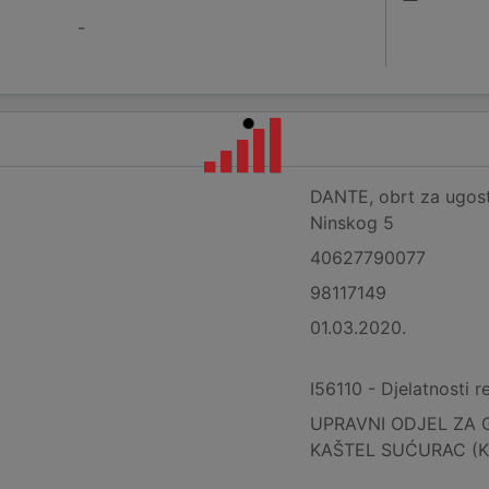
-
DANTE, obrt za ugostit
Ninskog 5
40627790077
98117149
01.03.2020.
I56110 - Djelatnosti r
UPRAVNI ODJEL ZA 
KAŠTEL SUĆURAC (