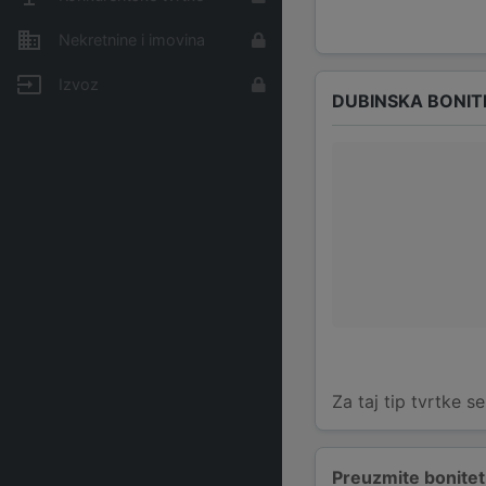
Nekretnine i imovina
Izvoz
DUBINSKA BONIT
Za taj tip tvrtke s
Preuzmite bonitetn