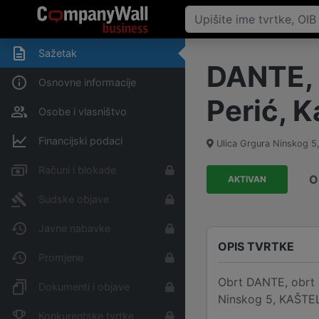
Sažetak
DANTE, o
Osnovne informacije
Perić, K
Osobe i vlasništvo
Financijski podaci
Ulica Grgura Ninskog 
Računi i blokade
O
AKTIVAN
Sudske objave
Javne nabavke
OPIS TVRTKE
Promjene
Obrt DANTE, obrt za
Dokumenti i objave
Ninskog 5, KAŠTEL 
Konkurentske tvrtke