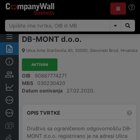
DB-MONT d.o.o.
Sažetak
Ulica Ante Starčevića 40
,
35000
,
Slavonski Brod
,
Hrvatska
Osnovne informacije
AKTIVAN
Osobe i vlasništvo
OIB
90867774271
MBS
030230420
Financijski podaci
Datum osnivanja
27.02.2020.
Certifikat bonitetne izvrsnosti
OPIS TVRTKE
Dubinska bonitetna ocjena
Računi i blokade
Društvo sa ograničenom odgovornošću DB-
MONT d.o.o. registrirano je na adresi Ulica
Sudske objave