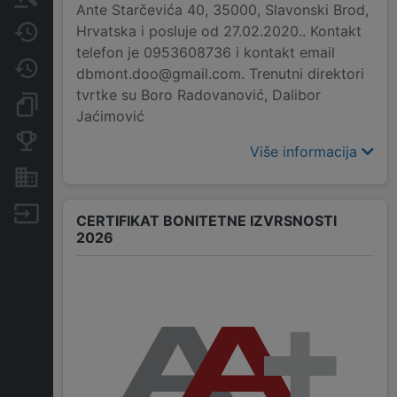
Ante Starčevića 40, 35000, Slavonski Brod,
Hrvatska i posluje od 27.02.2020.. Kontakt
Javne nabavke
telefon je 0953608736 i kontakt email
Promjene
dbmont.doo@gmail.com. Trenutni direktori
tvrtke su Boro Radovanović, Dalibor
Dokumenti i objave
Jaćimović
Konkurentske tvrtke
Više informacija
Nekretnine i imovina
Izvoz
CERTIFIKAT BONITETNE IZVRSNOSTI
2026