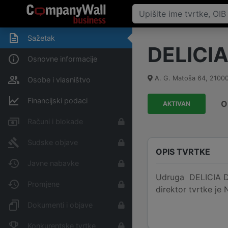
Sažetak
DELICI
Osnovne informacije
A. G. Matoša 64
,
2100
Osobe i vlasništvo
Financijski podaci
O
AKTIVAN
Računi i blokade
Sudske objave
OPIS TVRTKE
Javne nabavke
Udruga DELICIA DAL
Promjene
direktor tvrtke je
Dokumenti i objave
Konkurentske tvrtke