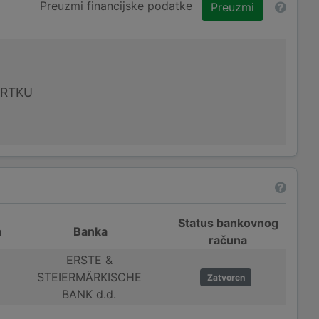
Preuzmi financijske podatke
Preuzmi
VRTKU
Status bankovnog
a
Banka
računa
ERSTE &
STEIERMÄRKISCHE
Zatvoren
BANK d.d.