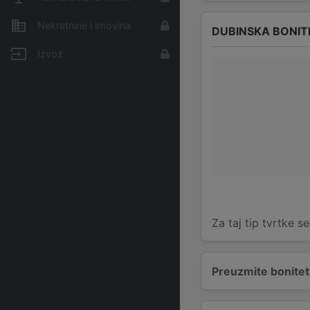
Nekretnine i imovina
DUBINSKA BONIT
Izvoz
Za taj tip tvrtke s
Preuzmite bonitetn