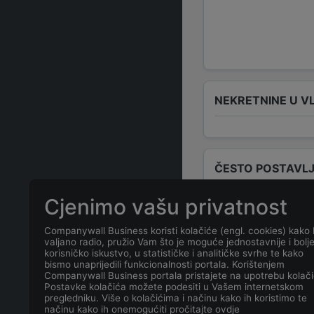
NEKRETNINE U V
ČESTO POSTAVLJ
Cjenimo vašu privatnost
Tko su odgovo
Companywall Business koristi kolačiće (engl. cookies) kako 
valjano radio, pružio Vam što je moguće jednostavnije i bolj
Odgovorne osob
korisničko iskustvo, u statističke i analitičke svrhe te kako
bismo unaprijedili funkcionalnosti portala. Korištenjem
Companywall Business portala pristajete na upotrebu kolači
Koja je adresa
Postavke kolačića možete podesiti u Vašem internetskom
pregledniku. Više o kolačićima i načinu kako ih koristimo te
načinu kako ih onemogućiti pročitajte ovdje