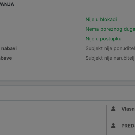
VANJA
Nije u blokadi
Nema poreznog dug
Nije u postupku
j nabavi
Subjekt nije ponuditel
nabave
Subjekt nije naručitel
Vlasn
PRED