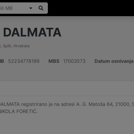
A DALMATA
0
,
Split
,
Hrvatska
IB
52234778199
MBS
17003573
Datum osnivanja
MATA registrirano je na adresi A. G. Matoša 64, 21000, Spl
 NIKOLA FORETIĆ.