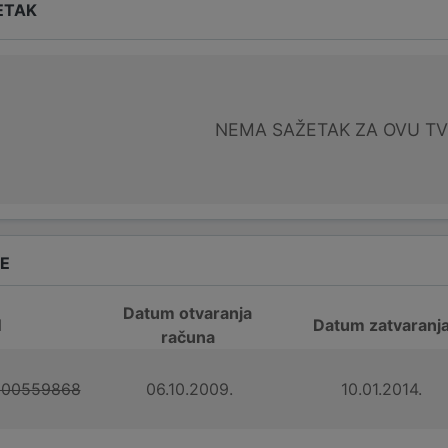
ETAK
NEMA SAŽETAK ZA OVU T
DE
Datum otvaranja
N
Datum zatvaranj
računa
100559868
06.10.2009.
10.01.2014.