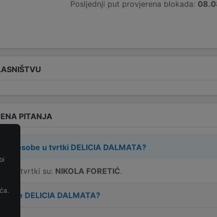
Posljednji put provjerena blokada:
08.0
LASNIŠTVU
ENA PITANJA
rne osobe u tvrtki
DELICIA DALMATA
?
bi
e
e u tvrtki su:
NIKOLA FORETIĆ
.
ća.
 tvrtke
DELICIA DALMATA
?