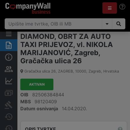
DIAMOND, OBRT ZA AUTO
TAXI PRIJEVOZ, vl. NIKOLA
Sažetak
MARIJANOVIĆ, Zagreb,
Osnovne informacije
Gračačka ulica 26
Osobe i vlasništvo
Gračačka ulica 26, ZAGREB
,
10000
,
Zagreb
,
Hrvatska
Financijski podaci
AKTIVAN
Računi i blokade
OIB
82506384844
MBS
98120409
Sudske objave
Datum osnivanja
14.04.2020.
Javne nabavke
Promjene
OPIS TVRTKE