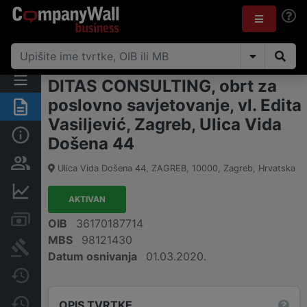
DITAS CONSULTING, obrt za
poslovno savjetovanje, vl. Edita
Sažetak
Vasiljević, Zagreb, Ulica Vida
Osnovne informacije
Došena 44
Osobe i vlasništvo
Ulica Vida Došena 44, ZAGREB
,
10000
,
Zagreb
,
Hrvatska
Financijski podaci
AKTIVAN
Računi i blokade
OIB
36170187714
MBS
98121430
Sudske objave
Datum osnivanja
01.03.2020.
Javne nabavke
Promjene
OPIS TVRTKE