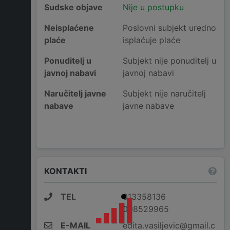
Sudske objave
Nije u postupku
Neisplaćene
Poslovni subjekt uredno
plaće
isplaćuje plaće
Ponuditelj u
Subjekt nije ponuditelj u
javnoj nabavi
javnoj nabavi
Naručitelj javne
Subjekt nije naručitelj
nabave
javne nabave
KONTAKTI
TEL
013358136
098529965
E-MAIL
edita.vasiljevic@gmail.c