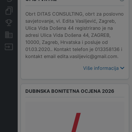
Dokumenti i objave
Obrt DITAS CONSULTING, obrt za poslovno
savjetovanje, vl. Edita Vasiljević, Zagreb,
Konkurentske tvrtke
Ulica Vida Došena 44 registrirano je na
Nekretnine i imovina
adresi Ulica Vida Došena 44, ZAGREB,
10000, Zagreb, Hrvatska i posluje od
Izvoz
01.03.2020.. Kontakt telefon je 013358136 i
kontakt email edita.vasiljevic@gmail.com.
Više informacija
DUBINSKA BONITETNA OCJENA 2026
/