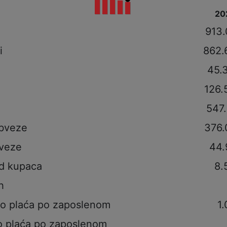
20
i
913.
i
862.
45.
126.
547
obveze
376.
veze
44.
od kupaca
8.
h
to plaća po zaposlenom
1
o plaća po zaposlenom