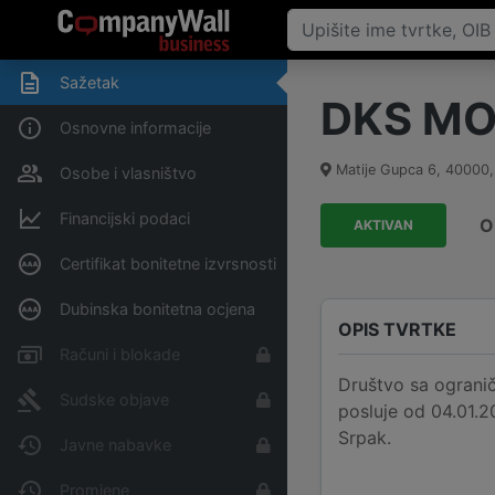
Sažetak
DKS MOT
Osnovne informacije
Matije Gupca 6
,
40000
Osobe i vlasništvo
Financijski podaci
O
AKTIVAN
Certifikat bonitetne izvrsnosti
Dubinska bonitetna ocjena
OPIS TVRTKE
Računi i blokade
Društvo sa ograni
Sudske objave
posluje od 04.01.2
Srpak.
Javne nabavke
Promjene