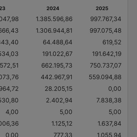
23
2024
2025
047,98
1.385.596,86
997.767,34
666,43
1.306.944,81
997.075,48
343,40
64.488,64
619,52
534,03
191.022,67
191.642,19
.572,51
662.195,73
750.737,07
073,76
442.967,91
559.094,88
964,72
28.205,15
0,00
530,80
2.402,94
7.838,38
4,00
5,00
5,00
.006,36
1.125,12
1.637,84
0,00
777,33
1.055,94