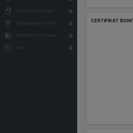
Dokumenti i objave
CERTIFIKAT BONI
Konkurentske tvrtke
Nekretnine i imovina
Izvoz