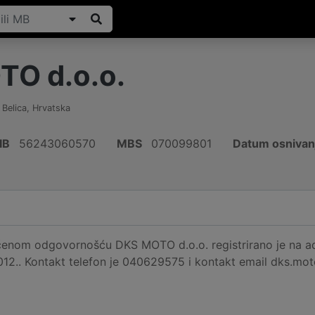
O d.o.o.
,
Belica
,
Hrvatska
IB
56243060570
MBS
070099801
Datum osnivan
čenom odgovornošću DKS MOTO d.o.o. registrirano je na adr
012.. Kontakt telefon je 040629575 i kontakt email dks.moto