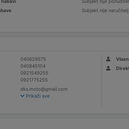
j nabavi
Subjekt nije ponuditel
nabave
Subjekt nije naručitel
040629575
Vlasn
040845104
Direk
0921549255
0921775255
dks.moto@gmail.com
Prikaži sve