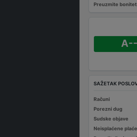
Preuzmite bonitetn
A--
SAŽETAK POSLO
Računi
Porezni dug
Sudske objave
Neisplaćene plać