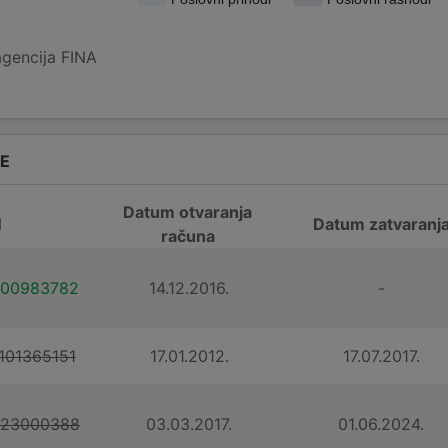
agencija FINA
DE
Datum otvaranja
N
Datum zatvaranj
računa
100983782
14.12.2016.
-
101365151
17.01.2012.
17.07.2017.
123000388
03.03.2017.
01.06.2024.