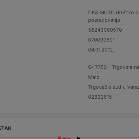
DKS MOTO društvo s 
posredovanje
56243060570
070099801
04.01.2012.
G47780 - Trgovina n
Malo
Trgovački sud u Vara
02832615
ETAK