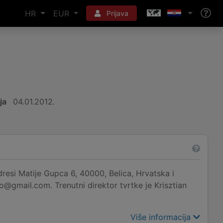
HR
EUR
Prijava
ja
04.01.2012.
esi Matije Gupca 6, 40000, Belica, Hrvatska i
@gmail.com. Trenutni direktor tvrtke je Krisztian
Više informacija