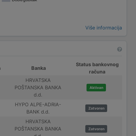
Više informacija
Status bankovnog
a
Banka
računa
HRVATSKA
POŠTANSKA BANKA
Aktivan
d.d.
HYPO ALPE-ADRIA-
Zatvoren
BANK d.d.
HRVATSKA
POŠTANSKA BANKA
Zatvoren
d.d.