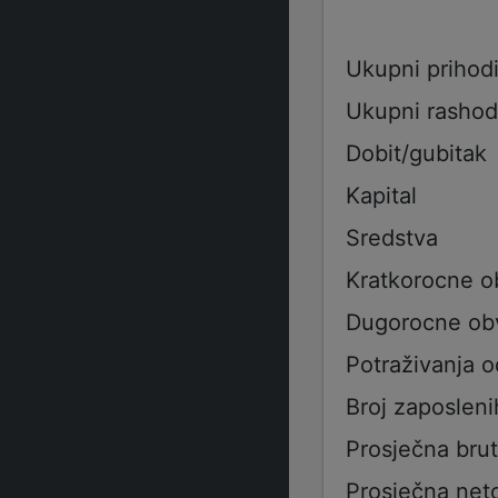
Ukupni prihod
Ukupni rashod
Dobit/gubitak
Kapital
Sredstva
Kratkorocne 
Dugorocne ob
Potraživanja 
Broj zaposleni
Prosječna bru
Prosječna net