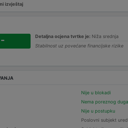
i izvještaj
Detaljna ocjena tvrtke je:
Niža srednja
-
Stabilnost uz povećane financijske rizike
VANJA
Nije u blokadi
Nema poreznog dug
Nije u postupku
e
Poslovni subjekt ured