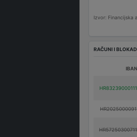
Izvor: Financijska 
RAČUNI I BLOKA
IBA
HR8323900011
HR2025000091
HR5725030071