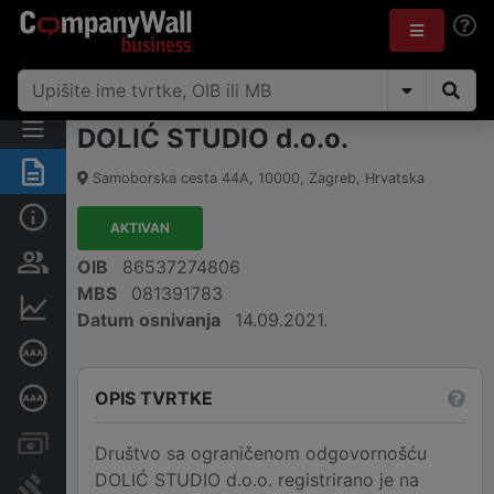
DOLIĆ STUDIO d.o.o.
Sažetak
Samoborska cesta 44A
,
10000
,
Zagreb
,
Hrvatska
Osnovne informacije
AKTIVAN
Osobe i vlasništvo
OIB
86537274806
MBS
081391783
Financijski podaci
Datum osnivanja
14.09.2021.
Certifikat bonitetne izvrsnosti
OPIS TVRTKE
Dubinska bonitetna ocjena
Računi i blokade
Društvo sa ograničenom odgovornošću
DOLIĆ STUDIO d.o.o. registrirano je na
Sudske objave