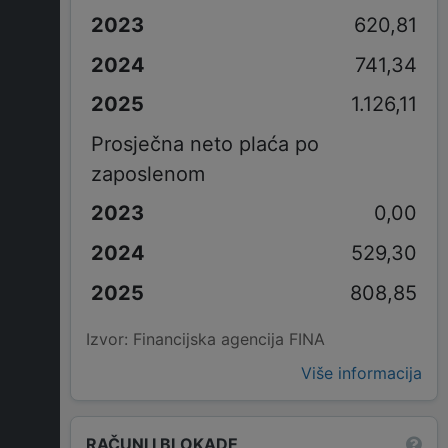
620,81
741,34
1.126,11
Prosječna neto plaća po
zaposlenom
0,00
529,30
808,85
Izvor: Financijska agencija FINA
Više informacija
RAČUNI I BLOKADE