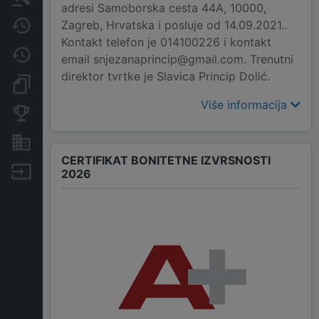
adresi Samoborska cesta 44A, 10000,
Zagreb, Hrvatska i posluje od 14.09.2021..
Javne nabavke
Kontakt telefon je 014100226 i kontakt
Promjene
email snjezanaprincip@gmail.com. Trenutni
direktor tvrtke je Slavica Princip Dolić.
Dokumenti i objave
Više informacija
Konkurentske tvrtke
Nekretnine i imovina
CERTIFIKAT BONITETNE IZVRSNOSTI
Izvoz
2026