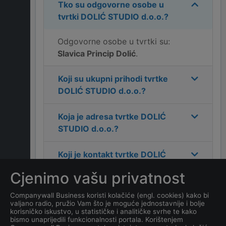
Tko su odgovorne osobe u
tvrtki
DOLIĆ STUDIO d.o.o.
?
Odgovorne osobe u tvrtki su:
Slavica Princip Dolić
.
Koji su ukupni prihodi tvrtke
DOLIĆ STUDIO d.o.o.
?
Koja je adresa tvrtke
DOLIĆ
STUDIO d.o.o.
?
Koji je kontakt tvrtke
DOLIĆ
STUDIO d.o.o.
?
Cjenimo vašu privatnost
Koliko ima zaposlenih
Companywall Business koristi kolačiće (engl. cookies) kako bi
valjano radio, pružio Vam što je moguće jednostavnije i bolje
kompanija
DOLIĆ STUDIO
korisničko iskustvo, u statističke i analitičke svrhe te kako
d.o.o.
?
bismo unaprijedili funkcionalnosti portala. Korištenjem