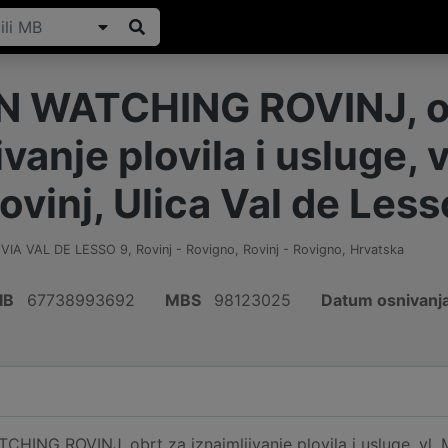
 WATCHING ROVINJ, o
ivanje plovila i usluge, 
ovinj, Ulica Val de Less
VIA VAL DE LESSO 9, Rovinj - Rovigno
,
Rovinj - Rovigno
,
Hrvatska
IB
67738993692
MBS
98123025
Datum osnivanj
ING ROVINJ, obrt za iznajmljivanje plovila i usluge, vl. M