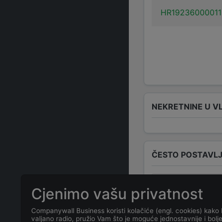
HR1923600001
NEKRETNINE U V
ČESTO POSTAVLJ
Koja je adresa
Cjenimo vašu privatnost
Usich, Rovinj,
Companywall Business koristi kolačiće (engl. cookies) kako 
valjano radio, pružio Vam što je moguće jednostavnije i bolj