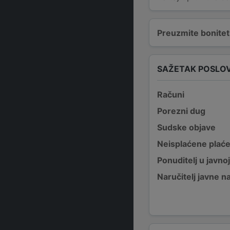
Preuzmite bonitetn
SAŽETAK POSLO
Računi
Porezni dug
Sudske objave
Neisplaćene plać
Ponuditelj u javno
Naručitelj javne 