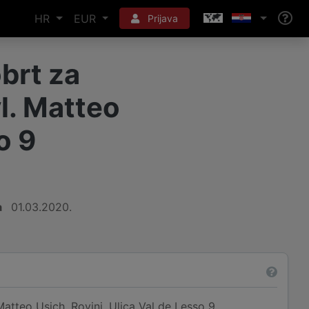
HR
EUR
Prijava
brt za
vl. Matteo
o 9
a
01.03.2020.
atteo Usich, Rovinj, Ulica Val de Lesso 9