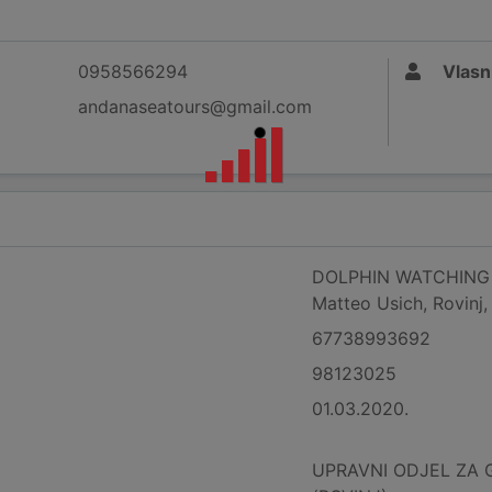
0958566294
Vlasn
andanaseatours@gmail.com
DOLPHIN WATCHING ROVI
Matteo Usich, Rovinj,
67738993692
98123025
01.03.2020.
UPRAVNI ODJEL ZA 