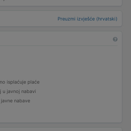
Preuzmi izvješće (hrvatski)
a
no isplaćuje plaće
j u javnoj nabavi
j javne nabave