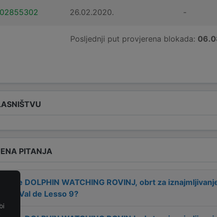
102855302
26.02.2020.
-
Posljednji put provjerena blokada:
06.0
LASNIŠTVU
ENA PITANJA
 tvrtke
DOLPHIN WATCHING ROVINJ, obrt za iznajmljivanje p
 Ulica Val de Lesso 9
?
bi
e