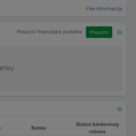
Više informacija
Preuzmi financijske podatke
Preuzmi
VRTKU
Status bankovnog
a
Banka
računa