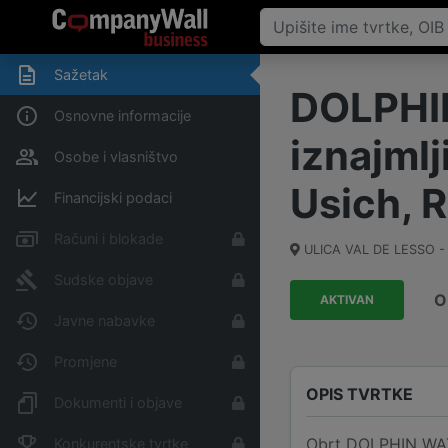
Sažetak
DOLPHIN
Osnovne informacije
iznajmlj
Osobe i vlasništvo
Usich, R
Financijski podaci
Računi i blokade
ULICA VAL DE LESSO - 
Sudske objave
O
AKTIVAN
Javne nabavke
Promjene
OPIS TVRTKE
Dokumenti i objave
Obrt DOLPHIN WATCH
Konkurentske tvrtke