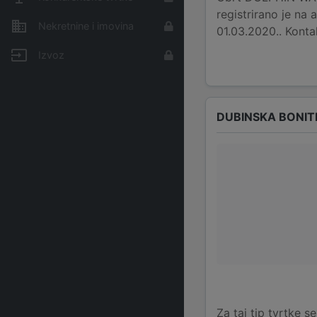
registrirano je na
Nekretnine i imovina
01.03.2020.. Kont
Izvoz
DUBINSKA BONIT
Za taj tip tvrtke s