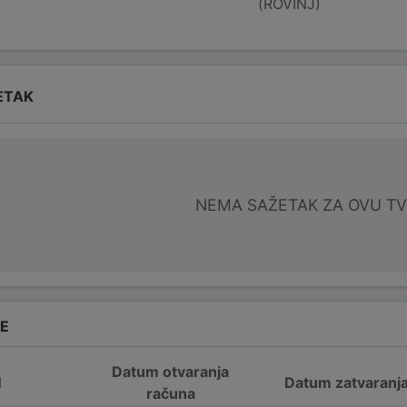
(ROVINJ)
ETAK
NEMA SAŽETAK ZA OVU T
DE
Datum otvaranja
N
Datum zatvaranj
računa