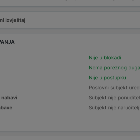
i izvještaj
VANJA
Nije u blokadi
Nema poreznog dug
Nije u postupku
e
Poslovni subjekt ured
j nabavi
Subjekt nije ponuditel
nabave
Subjekt nije naručitel