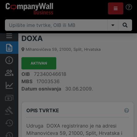
DOXA
Sažetak
Mihanovićeva 59
,
21000
,
Split
,
Hrvatska
Osnovne informacije
AKTIVAN
Osobe i vlasništvo
OIB
72340046618
MBS
17003536
Financijski podaci
Datum osnivanja
30.06.2009.
Računi i blokade
OPIS TVRTKE
Sudske objave
Javne nabavke
Udruga DOXA registrirano je na adresi
Mihanovićeva 59, 21000, Split, Hrvatska i
Promjene