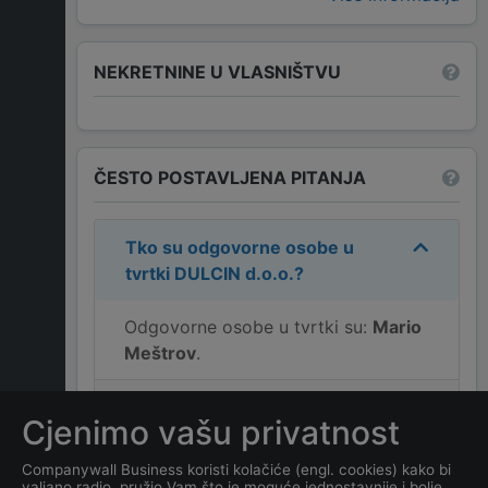
NEKRETNINE U VLASNIŠTVU
ČESTO POSTAVLJENA PITANJA
Tko su odgovorne osobe u
tvrtki
DULCIN d.o.o.
?
Odgovorne osobe u tvrtki su:
Mario
Meštrov
.
Koji su ukupni prihodi tvrtke
Cjenimo vašu privatnost
DULCIN d.o.o.
?
Companywall Business koristi kolačiće (engl. cookies) kako bi
valjano radio, pružio Vam što je moguće jednostavnije i bolje