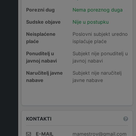
Porezni dug
Nema poreznog duga
Sudske objave
Nije u postupku
Neisplaćene
Poslovni subjekt uredno
plaće
isplaćuje plaće
Ponuditelj u
Subjekt nije ponuditelj u
javnoj nabavi
javnoj nabavi
Naručitelj javne
Subjekt nije naručitelj
nabave
javne nabave
KONTAKTI
E-MAIL
mamestrov@gmail.com