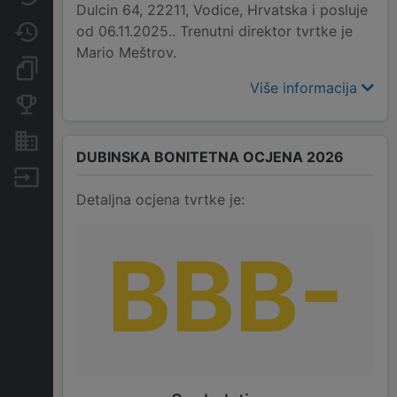
Dulcin 64, 22211, Vodice, Hrvatska i posluje
od 06.11.2025.. Trenutni direktor tvrtke je
Promjene
Mario Meštrov.
Dokumenti i objave
Više informacija
Konkurentske tvrtke
Nekretnine i imovina
DUBINSKA BONITETNA OCJENA 2026
Izvoz
Detaljna ocjena tvrtke je:
BBB-