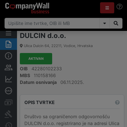
DULCIN d.o.o.
Sažetak
Ulica Dulcin 64
,
22211
,
Vodice
,
Hrvatska
Osnovne informacije
AKTIVAN
Osobe i vlasništvo
OIB
42280102233
MBS
110158166
Financijski podaci
Datum osnivanja
06.11.2025.
Dubinska bonitetna ocjena
OPIS TVRTKE
Računi i blokade
Sudske objave
Društvo sa ograničenom odgovornošću
DULCIN d.o.o. registrirano je na adresi Ulica
Javne nabavke