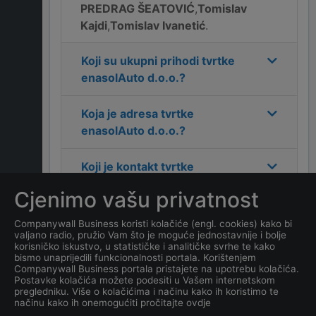
PREDRAG ŠEATOVIĆ
,
Tomislav
Kajdi
,
Tomislav Ivanetić
.
Koji su ukupni prihodi tvrtke
enasolAuto d.o.o.
?
Koja je adresa tvrtke
enasolAuto d.o.o.
?
Koji je kontakt tvrtke
enasolAuto d.o.o.
?
Cjenimo vašu privatnost
Koliko ima zaposlenih
Companywall Business koristi kolačiće (engl. cookies) kako bi
valjano radio, pružio Vam što je moguće jednostavnije i bolje
kompanija
enasolAuto
korisničko iskustvo, u statističke i analitičke svrhe te kako
d.o.o.
?
bismo unaprijedili funkcionalnosti portala. Korištenjem
Companywall Business portala pristajete na upotrebu kolačića.
Postavke kolačića možete podesiti u Vašem internetskom
Koji je datum osnivanja
pregledniku. Više o kolačićima i načinu kako ih koristimo te
načinu kako ih onemogućiti pročitajte ovdje
tvrtke
enasolAuto d.o.o.
?