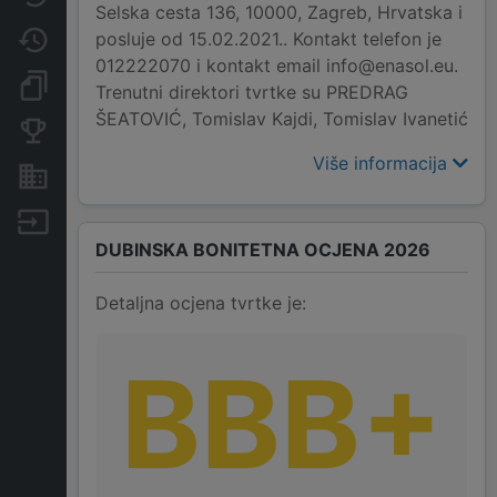
Selska cesta 136, 10000, Zagreb, Hrvatska i
posluje od 15.02.2021.. Kontakt telefon je
Promjene
012222070 i kontakt email info@enasol.eu.
Dokumenti i objave
Trenutni direktori tvrtke su PREDRAG
ŠEATOVIĆ, Tomislav Kajdi, Tomislav Ivanetić
Konkurentske tvrtke
Više informacija
Nekretnine i imovina
Izvoz
DUBINSKA BONITETNA OCJENA 2026
Detaljna ocjena tvrtke je:
BBB+