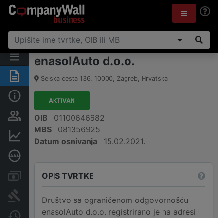
enasolAuto d.o.o.
Sažetak
Selska cesta 136
,
10000
,
Zagreb
,
Hrvatska
Osnovne informacije
AKTIVAN
Osobe i vlasništvo
OIB
01100646682
MBS
081356925
Financijski podaci
Datum osnivanja
15.02.2021.
Dubinska bonitetna ocjena
OPIS TVRTKE
Računi i blokade
Sudske objave
Društvo sa ograničenom odgovornošću
enasolAuto d.o.o. registrirano je na adresi
Javne nabavke