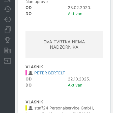
član uprave
OD
28.02.2020.
Javne nabavke
DO
Aktivan
Promjene
Dokumenti i objave
Konkurentske tvrtke
OVA TVRTKA NEMA
NADZORNIKA
Nekretnine i imovina
Izvoz
VLASNIK
PETER BERTELT
OD
22.10.2025.
DO
Aktivan
VLASNIK
staff24 Personalservice GmbH,