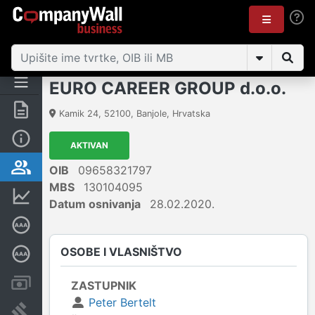
EURO CAREER GROUP d.o.o.
Sažetak
Kamik 24
,
52100
,
Banjole
,
Hrvatska
Osnovne informacije
AKTIVAN
Osobe i vlasništvo
OIB
09658321797
MBS
130104095
Financijski podaci
Datum osnivanja
28.02.2020.
Certifikat bonitetne izvrsnosti
OSOBE I VLASNIŠTVO
Dubinska bonitetna ocjena
Računi i blokade
ZASTUPNIK
Peter Bertelt
Sudske objave