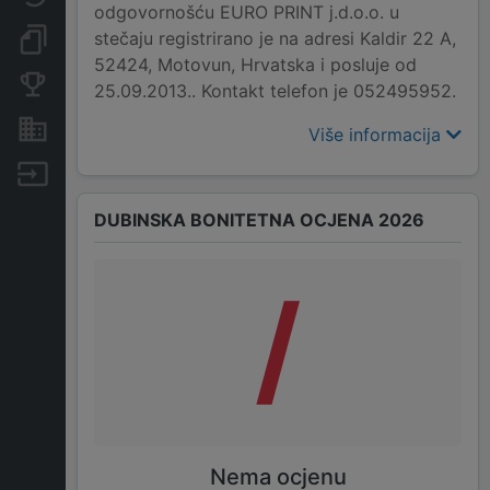
odgovornošću EURO PRINT j.d.o.o. u
stečaju registrirano je na adresi Kaldir 22 A,
Dokumenti i objave
52424, Motovun, Hrvatska i posluje od
Konkurentske tvrtke
25.09.2013.. Kontakt telefon je 052495952.
Nekretnine i imovina
Više informacija
Izvoz
DUBINSKA BONITETNA OCJENA 2026
/
Nema ocjenu