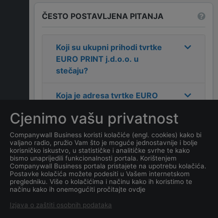
ČESTO POSTAVLJENA PITANJA
Koji su ukupni prihodi tvrtke
EURO PRINT j.d.o.o. u
stečaju
?
Koja je adresa tvrtke
EURO
PRINT j.d.o.o. u stečaju
?
Cjenimo vašu privatnost
Koji je kontakt tvrtke
EURO
Companywall Business koristi kolačiće (engl. cookies) kako bi
valjano radio, pružio Vam što je moguće jednostavnije i bolje
PRINT j.d.o.o. u stečaju
?
korisničko iskustvo, u statističke i analitičke svrhe te kako
bismo unaprijedili funkcionalnosti portala. Korištenjem
Companywall Business portala pristajete na upotrebu kolačića.
Koji je datum osnivanja
Postavke kolačića možete podesiti u Vašem internetskom
tvrtke
EURO PRINT j.d.o.o. u
pregledniku. Više o kolačićima i načinu kako ih koristimo te
načinu kako ih onemogućiti pročitajte ovdje
stečaju
?
Izjava o zaštiti osobnih podataka