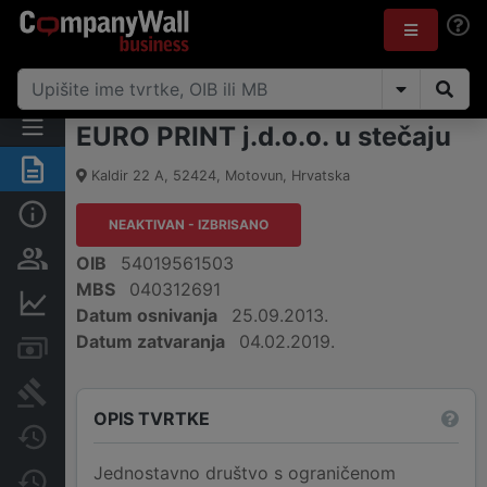
EURO PRINT j.d.o.o. u stečaju
Sažetak
Kaldir 22 A
,
52424
,
Motovun
,
Hrvatska
Osnovne informacije
NEAKTIVAN - IZBRISANO
Osobe i vlasništvo
OIB
54019561503
MBS
040312691
Financijski podaci
Datum osnivanja
25.09.2013.
Datum zatvaranja
04.02.2019.
Računi i blokade
Sudske objave
OPIS TVRTKE
Javne nabavke
Jednostavno društvo s ograničenom
Promjene