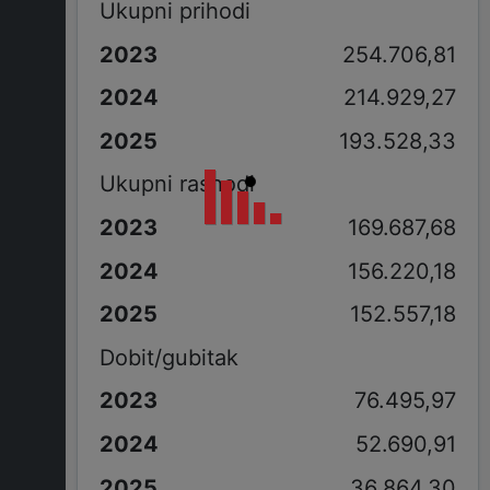
Ukupni prihodi
254.706,81
214.929,27
193.528,33
Ukupni rashodi
169.687,68
156.220,18
152.557,18
Dobit/gubitak
76.495,97
52.690,91
36.864,30