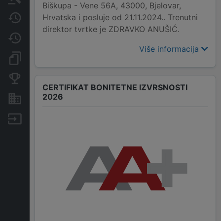
Biškupa - Vene 56A, 43000, Bjelovar,
Hrvatska i posluje od 21.11.2024.. Trenutni
Javne nabavke
direktor tvrtke je ZDRAVKO ANUŠIĆ.
Promjene
Više informacija
Dokumenti i objave
Konkurentske tvrtke
CERTIFIKAT BONITETNE IZVRSNOSTI
2026
Nekretnine i imovina
Izvoz