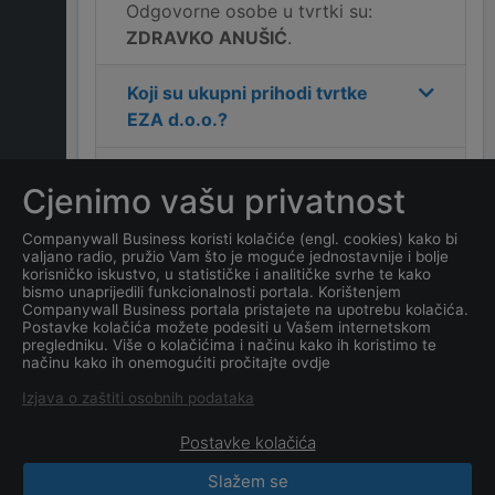
Odgovorne osobe u tvrtki su:
ZDRAVKO ANUŠIĆ
.
Koji su ukupni prihodi tvrtke
EZA d.o.o.
?
Koja je adresa tvrtke
EZA
Cjenimo vašu privatnost
d.o.o.
?
Companywall Business koristi kolačiće (engl. cookies) kako bi
valjano radio, pružio Vam što je moguće jednostavnije i bolje
Koliko ima zaposlenih
korisničko iskustvo, u statističke i analitičke svrhe te kako
kompanija
EZA d.o.o.
?
bismo unaprijedili funkcionalnosti portala. Korištenjem
Companywall Business portala pristajete na upotrebu kolačića.
Postavke kolačića možete podesiti u Vašem internetskom
Koji je datum osnivanja
pregledniku. Više o kolačićima i načinu kako ih koristimo te
načinu kako ih onemogućiti pročitajte ovdje
tvrtke
EZA d.o.o.
?
Izjava o zaštiti osobnih podataka
Postavke kolačića
Slažem se
CompanyWall Business © 2026
|
Kontakt
|
Uvjeti