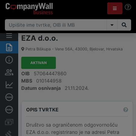
EZA d.o.o.
Sažetak
Petra Biškupa - Vene 56A
,
43000
,
Bjelovar
,
Hrvatska
Osnovne informacije
AKTIVAN
Osobe i vlasništvo
OIB
57064447860
MBS
010144958
Financijski podaci
Datum osnivanja
21.11.2024.
Certifikat bonitetne izvrsnosti
OPIS TVRTKE
Dubinska bonitetna ocjena
Računi i blokade
Društvo sa ograničenom odgovornošću
EZA d.o.o. registrirano je na adresi Petra
Sudske objave