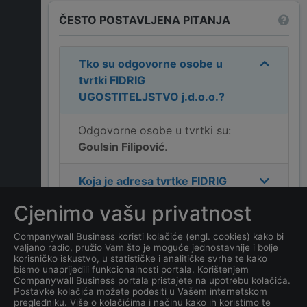
ČESTO POSTAVLJENA PITANJA
Tko su odgovorne osobe u
tvrtki
FIDRIG
UGOSTITELJSTVO j.d.o.o.
?
Odgovorne osobe u tvrtki su:
Goulsin Filipović
.
Koja je adresa tvrtke
FIDRIG
UGOSTITELJSTVO j.d.o.o.
?
Cjenimo vašu privatnost
Koji je kontakt tvrtke
FIDRIG
Companywall Business koristi kolačiće (engl. cookies) kako bi
valjano radio, pružio Vam što je moguće jednostavnije i bolje
UGOSTITELJSTVO j.d.o.o.
?
korisničko iskustvo, u statističke i analitičke svrhe te kako
bismo unaprijedili funkcionalnosti portala. Korištenjem
Companywall Business portala pristajete na upotrebu kolačića.
Koji je datum osnivanja
Postavke kolačića možete podesiti u Vašem internetskom
tvrtke
FIDRIG
pregledniku. Više o kolačićima i načinu kako ih koristimo te