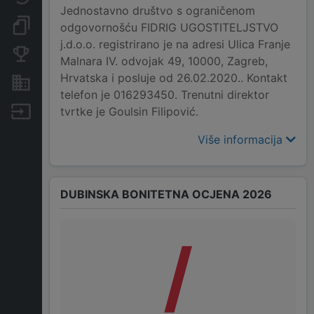
Jednostavno društvo s ograničenom
Dokumenti i objave
odgovornošću FIDRIG UGOSTITELJSTVO
j.d.o.o. registrirano je na adresi Ulica Franje
Konkurentske tvrtke
Malnara IV. odvojak 49, 10000, Zagreb,
Hrvatska i posluje od 26.02.2020.. Kontakt
Nekretnine i imovina
telefon je 016293450. Trenutni direktor
tvrtke je Goulsin Filipović.
Izvoz
Više informacija
DUBINSKA BONITETNA OCJENA 2026
/