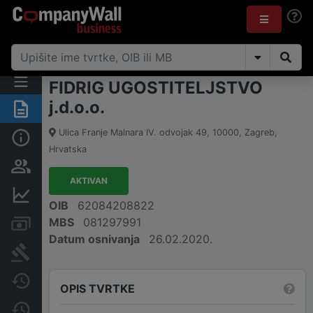
FIDRIG UGOSTITELJSTVO
j.d.o.o.
Sažetak
Ulica Franje Malnara IV. odvojak 49
,
10000
,
Zagreb
,
Osnovne informacije
Hrvatska
Osobe i vlasništvo
AKTIVAN
Financijski podaci
OIB
62084208822
MBS
081297991
Računi i blokade
Datum osnivanja
26.02.2020.
Sudske objave
Javne nabavke
OPIS TVRTKE
Promjene