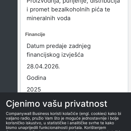
Proizvodnja, punjenje, distribucija
i promet bezalkoholnih pića te
mineralnih voda
Financije
Datum predaje zadnjeg
financijskog izvješća
28.04.2026.
Godina
2025
Obračunsko razdoblje
Cjenimo vašu privatnost
01.01.2025. - 31.12.2025.
Companywall Business koristi kolačiće (engl. cookies) kako bi
valjano radio, pružio Vam što je moguće jednostavnije i bolje
korisničko iskustvo, u statističke i analitičke svrhe te kako
Vrsta izvješća
bismo unaprijedili funkcionalnosti portala. Korištenjem