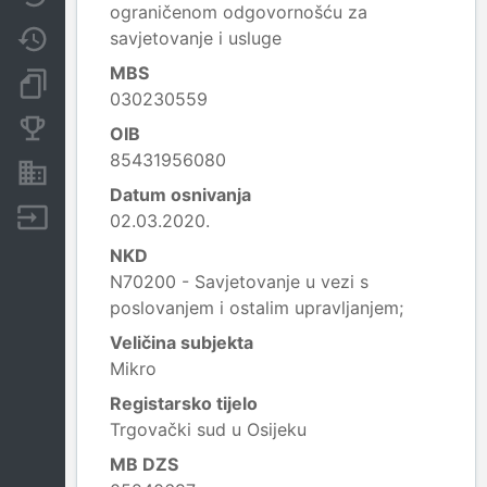
ograničenom odgovornošću za
savjetovanje i usluge
Promjene
MBS
Dokumenti i objave
030230559
Konkurentske tvrtke
OIB
85431956080
Nekretnine i imovina
Datum osnivanja
Izvoz
02.03.2020.
NKD
N70200 - Savjetovanje u vezi s
poslovanjem i ostalim upravljanjem;
Veličina subjekta
Mikro
Registarsko tijelo
Trgovački sud u Osijeku
MB DZS