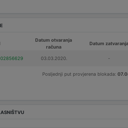
DE
Datum otvaranja
N
Datum zatvaranj
računa
102856629
03.03.2020.
-
Posljednji put provjerena blokada:
07.0
LASNIŠTVU