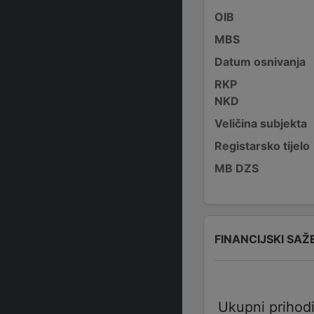
OIB
MBS
Datum osnivanja
RKP
NKD
Veličina subjekta
Registarsko tijelo
MB DZS
FINANCIJSKI SAŽ
Ukupni prihod