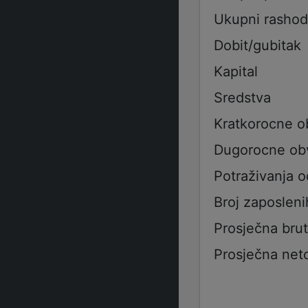
Ukupni rashod
Dobit/gubitak
Kapital
Sredstva
Kratkorocne 
Dugorocne ob
Potraživanja 
Broj zaposleni
Prosječna bru
Prosječna net