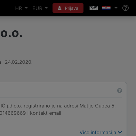
HR
EUR
Prijava
o.o.
a
24.02.2020.
d.o.o. registrirano je na adresi Matije Gupca 5,
e 014669669 i kontakt email
Više informacija