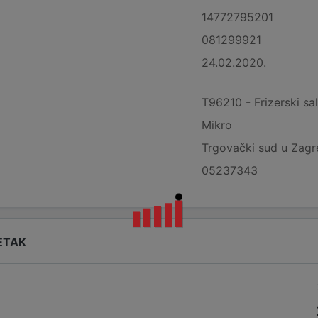
14772795201
081299921
24.02.2020.
T96210 - Frizerski sal
Mikro
Trgovački sud u Zag
05237343
ETAK
i