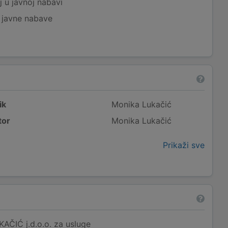
j u javnoj nabavi
j javne nabave
ik
Monika Lukačić
tor
Monika Lukačić
Prikaži sve
ČIĆ j.d.o.o. za usluge