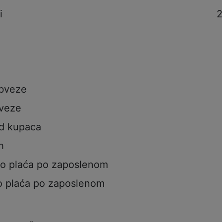
i
2
obveze
veze
od kupaca
h
to plaća po zaposlenom
o plaća po zaposlenom