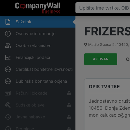
Sažetak
FRIZERS
Osnovne informacije
Matije Gupca 5
,
10450
Osobe i vlasništvo
Financijski podaci
O
AKTIVAN
Certifikat bonitetne izvrsnosti
Dubinska bonitetna ocjena
OPIS TVRTKE
Računi i blokade
Jednostavno društ
Sudske objave
10450, Donja Zdenč
monikalukacic@gmai
Javne nabavke
Promjene