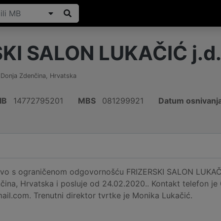
KI SALON LUKAČIĆ j.d.
,
Donja Zdenčina
,
Hrvatska
IB
14772795201
MBS
081299921
Datum osnivanj
vo s ograničenom odgovornošću FRIZERSKI SALON LUKAČIĆ j.
ina, Hrvatska i posluje od 24.02.2020.. Kontakt telefon j
l.com. Trenutni direktor tvrtke je Monika Lukačić.