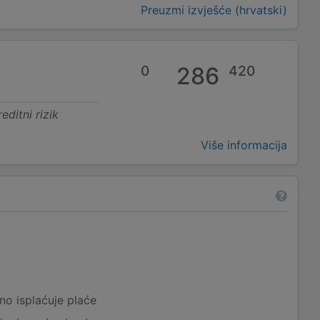
Preuzmi izvješće (hrvatski)
0
286
420
editni rizik
Više informacija
a
no isplaćuje plaće