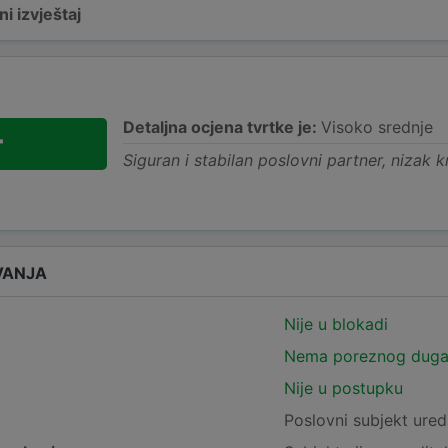
i izvještaj
Detaljna ocjena tvrtke je:
Visoko srednje
+
Siguran i stabilan poslovni partner, nizak kr
VANJA
Nije u blokadi
Nema poreznog dug
Nije u postupku
e
Poslovni subjekt ured