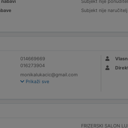
j nabavi
Subjekt nije ponuditel
nabave
Subjekt nije naručitel
014669669
Vlasn
016273904
Direk
monikalukacic@gmail.com
Prikaži sve
FRIZERSKI SALON LUKA