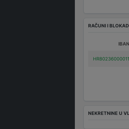
RAČUNI I BLOKA
IBA
HR8023600001
NEKRETNINE U V