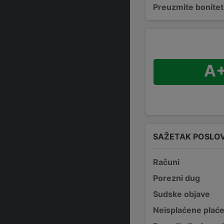
Preuzmite bonitetn
A
SAŽETAK POSLO
Računi
Porezni dug
Sudske objave
Neisplaćene plać