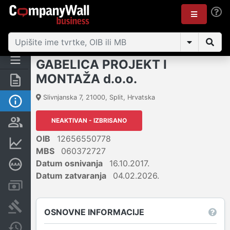
GABELICA PROJEKT I
MONTAŽA d.o.o.
Sažetak
Slivnjanska 7
,
21000
,
Split
,
Hrvatska
Osnovne informacije
NEAKTIVAN - IZBRISANO
Osobe i vlasništvo
OIB
12656550778
Financijski podaci
MBS
060372727
Datum osnivanja
16.10.2017.
Dubinska bonitetna ocjena
Datum zatvaranja
04.02.2026.
Računi i blokade
Sudske objave
OSNOVNE INFORMACIJE
Javne nabavke