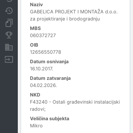
Naziv
Promjene
GABELICA PROJEKT I MONTAŽA d.o.o.
za projektiranje i brodogradnju
Dokumenti i objave
MBS
Konkurentske tvrtke
060372727
OIB
Nekretnine i imovina
12656550778
Izvoz
Datum osnivanja
16.10.2017.
Datum zatvaranja
04.02.2026.
NKD
F43240 - Ostali građevinski instalacijski
radovi;
Veličina subjekta
Mikro