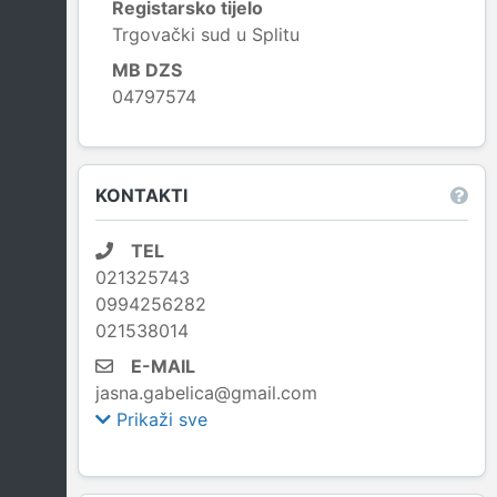
Registarsko tijelo
Trgovački sud u Splitu
MB DZS
04797574
Leaflet
|
© OpenStreetMap contributors
KONTAKTI
TEL
021325743
0994256282
021538014
E-MAIL
jasna.gabelica@gmail.com
Prikaži sve