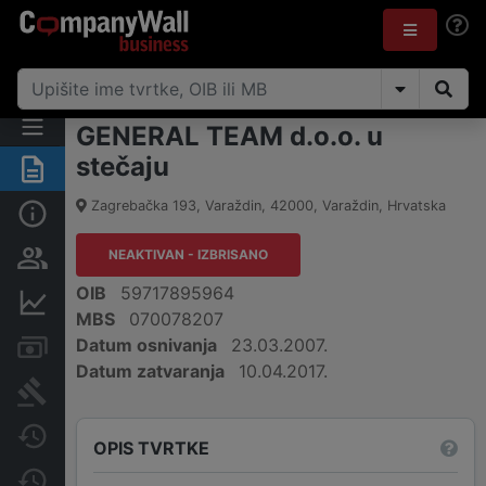
GENERAL TEAM d.o.o. u
stečaju
Sažetak
Zagrebačka 193, Varaždin
,
42000
,
Varaždin
,
Hrvatska
Osnovne informacije
NEAKTIVAN - IZBRISANO
Osobe i vlasništvo
OIB
59717895964
Financijski podaci
MBS
070078207
Datum osnivanja
23.03.2007.
Računi i blokade
Datum zatvaranja
10.04.2017.
Sudske objave
Javne nabavke
OPIS TVRTKE
Promjene