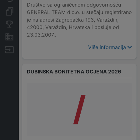
Društvo sa ograničenom odgovornošću
Dokumenti i objave
GENERAL TEAM d.o.o. u stečaju registrirano
je na adresi Zagrebačka 193, Varaždin,
Konkurentske tvrtke
42000, Varaždin, Hrvatska i posluje od
23.03.2007..
Nekretnine i imovina
Više informacija
Izvoz
DUBINSKA BONITETNA OCJENA 2026
/