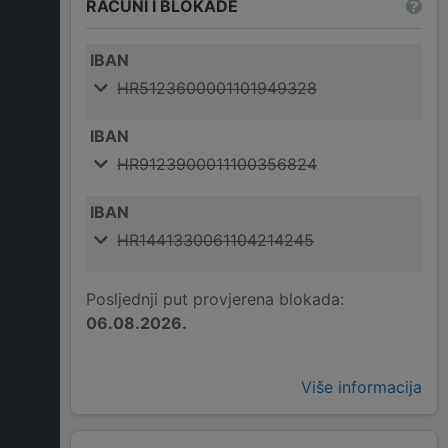
RAČUNI I BLOKADE
IBAN
HR5123600001101949328
IBAN
HR9123900011100356824
IBAN
HR1441330061104214245
Posljednji put provjerena blokada:
06.08.2026.
Više informacija