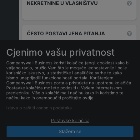
NEKRETNINE U VLASNIŠTVU
ČESTO POSTAVLJENA PITANJA
Cjenimo vašu privatnost
Koja je adresa tvrtke
GENERAL TEAM d.o.o. u
Companywall Business koristi kolačiće (engl. cookies) kako bi
valjano radio, pružio Vam što je moguće jednostavnije i bolje
stečaju
?
korisničko iskustvo, u statističke i analitičke svrhe te kako
bismo unaprijedili funkcionalnosti portala. Korištenjem
Companywall Business portala pristajete na upotrebu kolačića.
Koji je datum osnivanja
Postavke kolačića možete podesiti u Vašem internetskom
tvrtke
GENERAL TEAM
pregledniku. Više o kolačićima i načinu kako ih koristimo te
načinu kako ih onemogućiti pročitajte ovdje
d.o.o. u stečaju
?
Izjava o zaštiti osobnih podataka
Postavke kolačića
Slažem se
CompanyWall Business © 2026
|
Kontakt
|
Uvjeti
korištenja
|
Obavijest o privatnosti