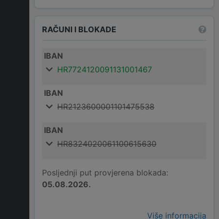
RAČUNI I BLOKADE
IBAN
HR7724120091131001467
IBAN
HR2123600001101475538
IBAN
HR8324020061100615630
Posljednji put provjerena blokada:
05.08.2026.
Više informacija