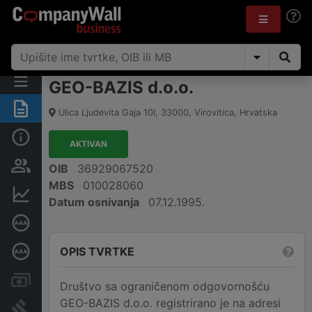
GEO-BAZIS d.o.o.
Sažetak
Ulica Ljudevita Gaja 10I
,
33000
,
Virovitica
,
Hrvatska
Osnovne informacije
AKTIVAN
Osobe i vlasništvo
OIB
36929067520
MBS
010028060
Financijski podaci
Datum osnivanja
07.12.1995.
Certifikat bonitetne izvrsnosti
OPIS TVRTKE
Dubinska bonitetna ocjena
Računi i blokade
Društvo sa ograničenom odgovornošću
GEO-BAZIS d.o.o. registrirano je na adresi
Sudske objave