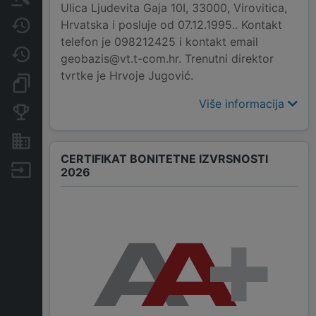
Ulica Ljudevita Gaja 10I, 33000, Virovitica,
Hrvatska i posluje od 07.12.1995.. Kontakt
Javne nabavke
telefon je 098212425 i kontakt email
Promjene
geobazis@vt.t-com.hr. Trenutni direktor
tvrtke je Hrvoje Jugović.
Dokumenti i objave
Više informacija
Konkurentske tvrtke
Nekretnine i imovina
CERTIFIKAT BONITETNE IZVRSNOSTI
Izvoz
2026