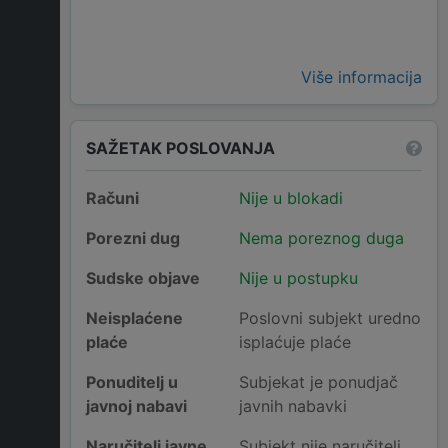
Više informacija
SAŽETAK POSLOVANJA
Računi
Nije u blokadi
Porezni dug
Nema poreznog duga
Sudske objave
Nije u postupku
Neisplaćene
Poslovni subjekt uredno
plaće
isplaćuje plaće
Ponuditelj u
Subjekat je ponudjač
javnoj nabavi
javnih nabavki
Naručitelj javne
Subjekt nije naručitelj