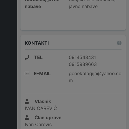
nabave
javne nabave
KONTAKTI
TEL
0914543431
0915989663
E-MAIL
geoekologija@yahoo.co
m
Vlasnik
IVAN CAREVIĆ
Član uprave
Ivan Carević