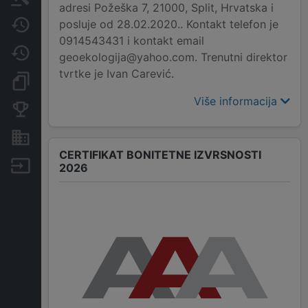
adresi Požeška 7, 21000, Split, Hrvatska i
posluje od 28.02.2020.. Kontakt telefon je
Javne nabavke
0914543431 i kontakt email
Promjene
geoekologija@yahoo.com. Trenutni direktor
tvrtke je Ivan Carević.
Dokumenti i objave
Više informacija
Konkurentske tvrtke
Nekretnine i imovina
CERTIFIKAT BONITETNE IZVRSNOSTI
Izvoz
2026