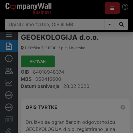
GEOEKOLOGIJA d.o.o.
Sažetak
Požeška 7
,
21000
,
Split
,
Hrvatska
Osnovne informacije
AKTIVAN
Osobe i vlasništvo
OIB
84018948374
MBS
060416600
Financijski podaci
Datum osnivanja
28.02.2020.
Certifikat bonitetne izvrsnosti
OPIS TVRTKE
Dubinska bonitetna ocjena
Računi i blokade
Društvo sa ograničenom odgovornošću
GEOEKOLOGIJA d.o.o. registrirano je na
Sudske objave