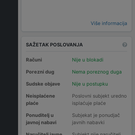
Više informacija
SAŽETAK POSLOVANJA
Računi
Nije u blokadi
Porezni dug
Nema poreznog duga
Sudske objave
Nije u postupku
Neisplaćene
Poslovni subjekt uredno
plaće
isplaćuje plaće
Ponuditelj u
Subjekat je ponudjač
javnoj nabavi
javnih nabavki
Naručitelj javne
Subjekt nije naručitelj