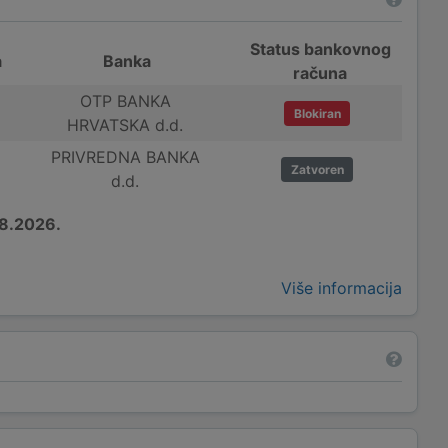
Status bankovnog
a
Banka
računa
OTP BANKA
Blokiran
HRVATSKA d.d.
PRIVREDNA BANKA
Zatvoren
d.d.
8.2026.
Više informacija