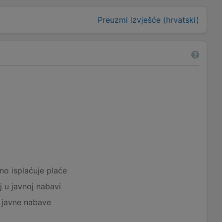
Preuzmi izvješće (hrvatski)
a
no isplaćuje plaće
j u javnoj nabavi
j javne nabave