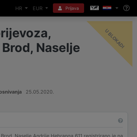
HR
EUR
Prijava
rijevoza,
-
I
 Brod, Naselje
osnivanja
25.05.2020.
Brod, Naselje Andrije Hebranga 611 registrirano je na