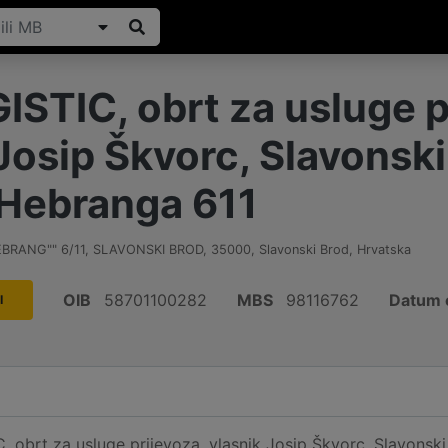
ISTIC, obrt za usluge p
Josip Škvorc, Slavonski
 Hebranga 611
EBRANG"" 6/11, SLAVONSKI BROD
,
35000
,
Slavonski Brod
,
Hrvatska
OIB
58701100282
MBS
98116762
Datum 
I
 obrt za usluge prijevoza, vlasnik Josip Škvorc, Slavonski 