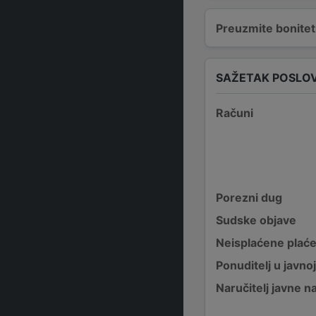
Preuzmite bonitetn
SAŽETAK POSLO
Računi
Porezni dug
Sudske objave
Neisplaćene plać
Ponuditelj u javno
Naručitelj javne 