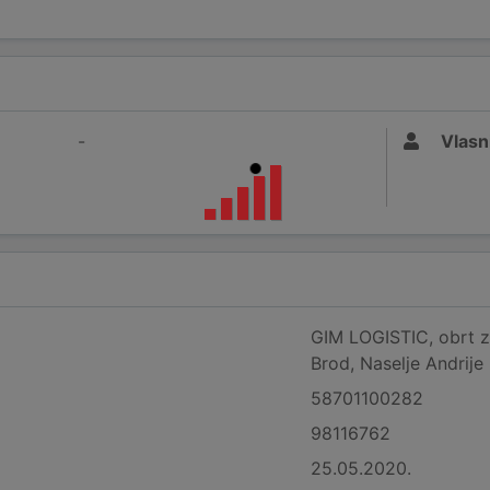
-
Vlasn
GIM LOGISTIC, obrt za
Brod, Naselje Andrije
58701100282
98116762
25.05.2020.