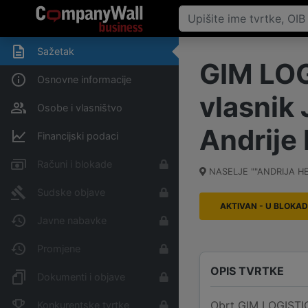
Sažetak
GIM LOG
Osnovne informacije
vlasnik 
Osobe i vlasništvo
Andrije
Financijski podaci
Računi i blokade
NASELJE ""ANDRIJA H
Sudske objave
AKTIVAN - U BLOKAD
Javne nabavke
Promjene
OPIS TVRTKE
Dokumenti i objave
Obrt GIM LOGISTIC,
Konkurentske tvrtke