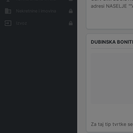
adresi NASELJE ""
Nekretnine i imovina
Izvoz
DUBINSKA BONIT
Za taj tip tvrtke s