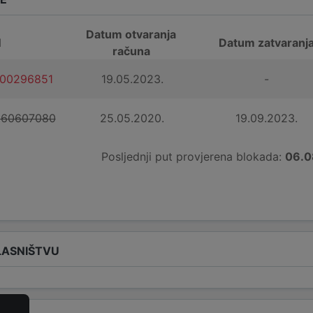
Datum otvaranja
N
Datum zatvaranj
računa
100296851
19.05.2023.
-
160607080
25.05.2020.
19.09.2023.
Posljednji put provjerena blokada:
06.0
LASNIŠTVU