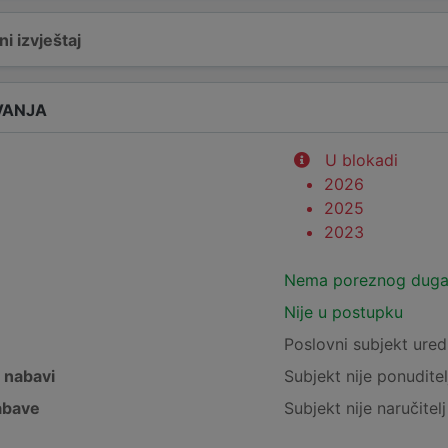
i izvještaj
VANJA
U blokadi
2026
2025
2023
Nema poreznog dug
Nije u postupku
e
Poslovni subjekt ured
j nabavi
Subjekt nije ponuditel
nabave
Subjekt nije naručitel