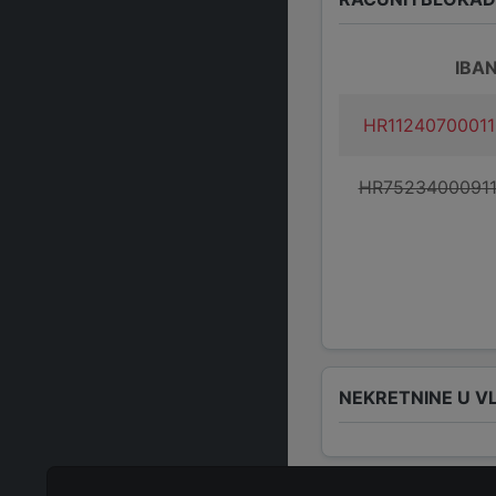
IBA
HR1124070001
HR7523400091
NEKRETNINE U V