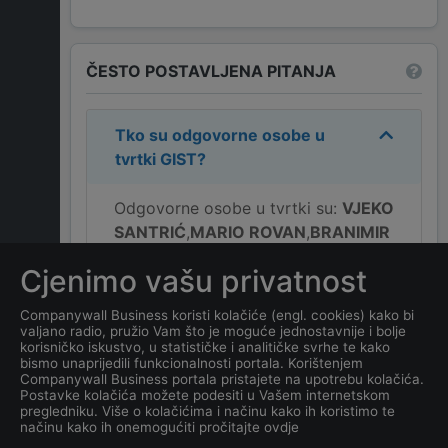
ČESTO POSTAVLJENA PITANJA
Tko su odgovorne osobe u
tvrtki
GIST
?
Odgovorne osobe u tvrtki su:
VJEKO
SANTRIĆ
,
MARIO ROVAN
,
BRANIMIR
URLIĆ
.
Cjenimo vašu privatnost
Koja je adresa tvrtke
GIST
?
Companywall Business koristi kolačiće (engl. cookies) kako bi
valjano radio, pružio Vam što je moguće jednostavnije i bolje
korisničko iskustvo, u statističke i analitičke svrhe te kako
Koji je kontakt tvrtke
GIST
?
bismo unaprijedili funkcionalnosti portala. Korištenjem
Companywall Business portala pristajete na upotrebu kolačića.
Postavke kolačića možete podesiti u Vašem internetskom
Koji je datum osnivanja
pregledniku. Više o kolačićima i načinu kako ih koristimo te
načinu kako ih onemogućiti pročitajte ovdje
tvrtke
GIST
?