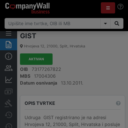
GIST
Sažetak
Hrvojeva 12
,
21000
,
Split
,
Hrvatska
Osnovne informacije
AKTIVAN
Osobe i vlasništvo
OIB
73177267822
MBS
17004306
Financijski podaci
Datum osnivanja
13.10.2011.
Računi i blokade
OPIS TVRTKE
Sudske objave
Javne nabavke
Udruga GIST registrirano je na adresi
Hrvojeva 12, 21000, Split, Hrvatska i posluje
Promjene