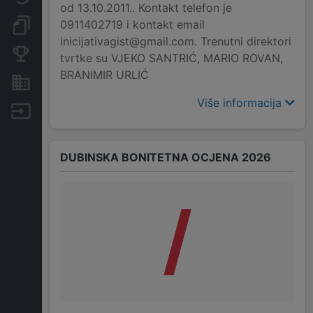
od 13.10.2011.. Kontakt telefon je
0911402719 i kontakt email
Dokumenti i objave
inicijativagist@gmail.com. Trenutni direktori
Konkurentske tvrtke
tvrtke su VJEKO SANTRIĆ, MARIO ROVAN,
BRANIMIR URLIĆ
Nekretnine i imovina
Više informacija
Izvoz
DUBINSKA BONITETNA OCJENA 2026
/