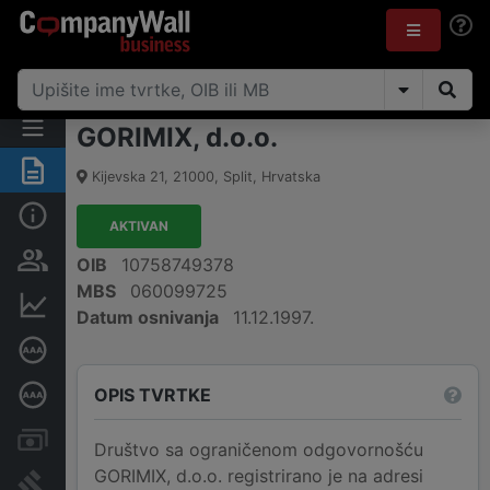
GORIMIX, d.o.o.
Sažetak
Kijevska 21
,
21000
,
Split
,
Hrvatska
Osnovne informacije
AKTIVAN
Osobe i vlasništvo
OIB
10758749378
MBS
060099725
Financijski podaci
Datum osnivanja
11.12.1997.
Certifikat bonitetne izvrsnosti
OPIS TVRTKE
Dubinska bonitetna ocjena
Računi i blokade
Društvo sa ograničenom odgovornošću
GORIMIX, d.o.o. registrirano je na adresi
Sudske objave