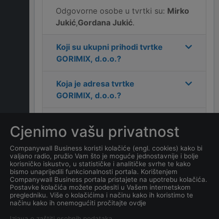
Odgovorne osobe u tvrtki su:
Mirko
Jukić
,
Gordana Jukić
.
Koji su ukupni prihodi tvrtke
GORIMIX, d.o.o.
?
Koja je adresa tvrtke
GORIMIX, d.o.o.
?
Koji je kontakt tvrtke
Cjenimo vašu privatnost
GORIMIX, d.o.o.
?
Companywall Business koristi kolačiće (engl. cookies) kako bi
valjano radio, pružio Vam što je moguće jednostavnije i bolje
Koliko ima zaposlenih
korisničko iskustvo, u statističke i analitičke svrhe te kako
kompanija
GORIMIX, d.o.o.
?
bismo unaprijedili funkcionalnosti portala. Korištenjem
Companywall Business portala pristajete na upotrebu kolačića.
Postavke kolačića možete podesiti u Vašem internetskom
Koji je datum osnivanja
pregledniku. Više o kolačićima i načinu kako ih koristimo te
načinu kako ih onemogućiti pročitajte ovdje
tvrtke
GORIMIX, d.o.o.
?
Izjava o zaštiti osobnih podataka