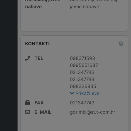
nabave
javne nabave
KONTAKTI
TEL
098371593
0995651687
021347743
021347744
098326835
Prikaži sve
FAX
021347743
E-MAIL
gorimix@st.t-com.hr