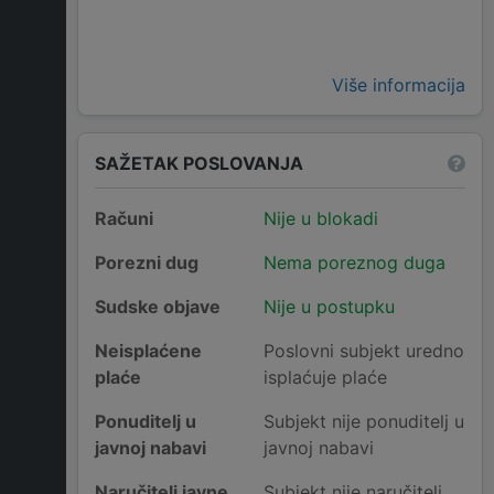
Više informacija
SAŽETAK POSLOVANJA
Računi
Nije u blokadi
Porezni dug
Nema poreznog duga
Sudske objave
Nije u postupku
Neisplaćene
Poslovni subjekt uredno
plaće
isplaćuje plaće
Ponuditelj u
Subjekt nije ponuditelj u
javnoj nabavi
javnoj nabavi
Naručitelj javne
Subjekt nije naručitelj