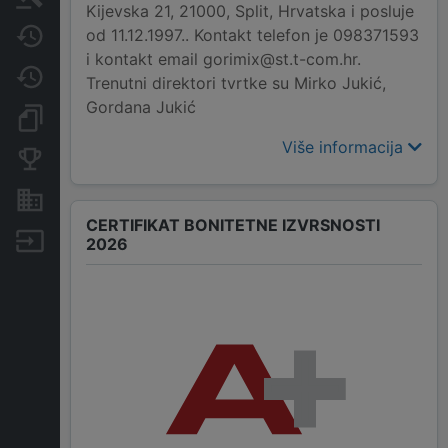
Kijevska 21, 21000, Split, Hrvatska i posluje
od 11.12.1997.. Kontakt telefon je 098371593
Javne nabavke
i kontakt email gorimix@st.t-com.hr.
Promjene
Trenutni direktori tvrtke su Mirko Jukić,
Gordana Jukić
Dokumenti i objave
Više informacija
Konkurentske tvrtke
Nekretnine i imovina
CERTIFIKAT BONITETNE IZVRSNOSTI
Izvoz
2026