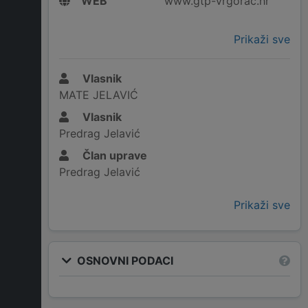
WEB
www.gtp-vrgorac.hr
Prikaži sve
Vlasnik
MATE JELAVIĆ
Vlasnik
Predrag Jelavić
Član uprave
Predrag Jelavić
Prikaži sve
OSNOVNI PODACI