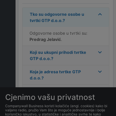
Tko su odgovorne osobe u
tvrtki
GTP d.o.o.
?
Odgovorne osobe u tvrtki su:
Predrag Jelavić
.
Koji su ukupni prihodi tvrtke
GTP d.o.o.
?
Koja je adresa tvrtke
GTP
d.o.o.
?
Koji je kontakt tvrtke
GTP
Cjenimo vašu privatnost
d.o.o.
?
Companywall Business koristi kolačiće (engl. cookies) kako bi
valjano radio, pružio Vam što je moguće jednostavnije i bolje
Koliko ima zaposlenih
korisničko iskustvo, u statističke i analitičke svrhe te kako