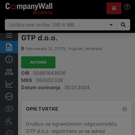
GTP d.o.o.
Sažetak
Vukovarska 12
,
21276
,
Vrgorac
,
Hrvatska
Osnovne informacije
AKTIVAN
Osobe i vlasništvo
OIB
50861643606
MBS
060052339
Financijski podaci
Datum osnivanja
30.01.2004.
Dubinska bonitetna ocjena
OPIS TVRTKE
Računi i blokade
Sudske objave
Društvo sa ograničenom odgovornošću
GTP d.o.o. registrirano je na adresi
Javne nabavke