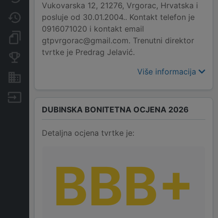
Vukovarska 12, 21276, Vrgorac, Hrvatska i
posluje od 30.01.2004.. Kontakt telefon je
Promjene
0916071020 i kontakt email
Dokumenti i objave
gtpvrgorac@gmail.com. Trenutni direktor
tvrtke je Predrag Jelavić.
Konkurentske tvrtke
Više informacija
Nekretnine i imovina
Izvoz
DUBINSKA BONITETNA OCJENA 2026
Detaljna ocjena tvrtke je:
BBB+