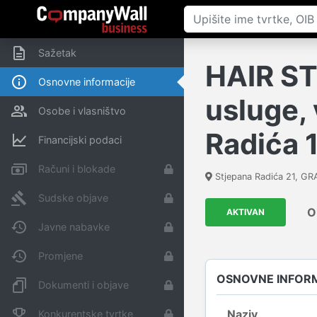
Sažetak
HAIR ST
Osnovne informacije
usluge, 
Osobe i vlasništvo
Radića 
Financijski podaci
Računi i blokade
Stjepana Radića 21, G
Sudske objave
O
AKTIVAN
Javne nabavke
Promjene
OSNOVNE INFOR
Dokumenti i objave
Naziv
Konkurentske tvrtke