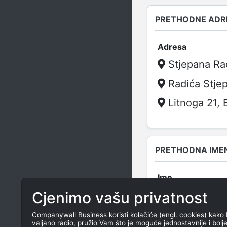
PRETHODNE ADR
Adresa
Stjepana Ra
Radića Stje
Litnoga 21, 
PRETHODNA IME
Ime
Cjenimo vašu privatnost
HAIR STUDIO
Stjepana Radi
Companywall Business koristi kolačiće (engl. cookies) kako 
valjano radio, pružio Vam što je moguće jednostavnije i bolj