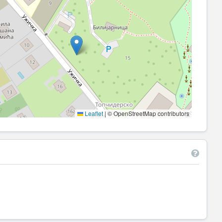
Leaflet
|
© OpenStreetMap contributors