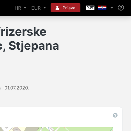
HR
EUR
Prijava
rizerske
c, Stjepana
a
01.07.2020.