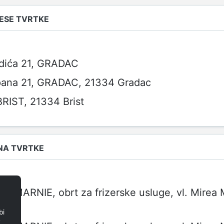
ESE TVRTKE
dića 21, GRADAC
pana 21, GRADAC, 21334 Gradac
BRIST, 21334 Brist
NA TVRTKE
 MARNIE, obrt za frizerske usluge, vl. Mirea 
ća 1
bi
e