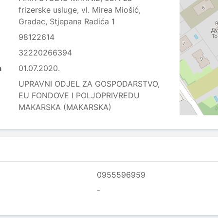
frizerske usluge, vl. Mirea Miošić,
Gradac, Stjepana Radića 1
98122614
32220266394
a
01.07.2020.
UPRAVNI ODJEL ZA GOSPODARSTVO,
EU FONDOVE I POLJOPRIVREDU
MAKARSKA (MAKARSKA)
0955596959
-