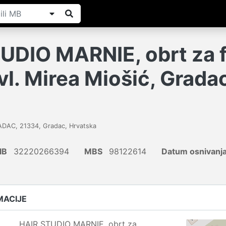
UDIO MARNIE, obrt za f
vl. Mirea Miošić, Grada
1
RADAC
,
21334
,
Gradac
,
Hrvatska
IB
32220266394
MBS
98122614
Datum osnivanj
MACIJE
HAIR STUDIO MARNIE, obrt za