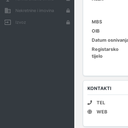
Nekretnine i imovina
MBS
Izvoz
OIB
Datum osnivanj
Registarsko
tijelo
KONTAKTI
TEL
WEB