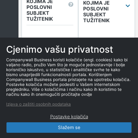
KOJIMA JE
KOJIMA JE
POSLOVNI
POSLOVNI
SUBJEKT
SUBJEKT
TUŽITENIK
TUŽITENIK
Broj sudskih objava
u tekućoj godini
Cjenimo vašu privatnost
(Tuženi)
0
Companywall Business koristi kolačiće (engl. cookies) kako bi
valjano radio, pružio Vam što je moguće jednostavnije i bolje
korisničko iskustvo, u statističke i analitičke svrhe te kako
bismo unaprijedili funkcionalnosti portala. Korištenjem
Više informacija
Companywall Business portala pristajete na upotrebu kolačića.
Postavke kolačića možete podesiti u Vašem internetskom
pregledniku. Više o kolačićima i načinu kako ih koristimo te
načinu kako ih onemogućiti pročitajte ovdje
DUGOVANJA
Izjava o zaštiti osobnih podataka
Postavke kolačića
Slažem se
CompanyWall Business © 2026
|
Kontakt
|
Uvjeti
korištenja
|
Obavijest o privatnosti