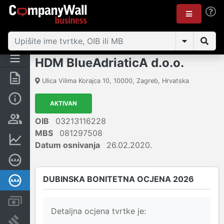
HDM BlueAdriaticA d.o.o.
Sažetak
Ulica Vilima Korajca 10
,
10000
,
Zagreb
,
Hrvatska
Osnovne informacije
AKTIVAN
Osobe i vlasništvo
OIB
03213116228
MBS
081297508
Financijski podaci
Datum osnivanja
26.02.2020.
Certifikat bonitetne izvrsnosti
DUBINSKA BONITETNA OCJENA 2026
Dubinska bonitetna ocjena
Računi i blokade
Detaljna ocjena tvrtke je:
Sudske objave