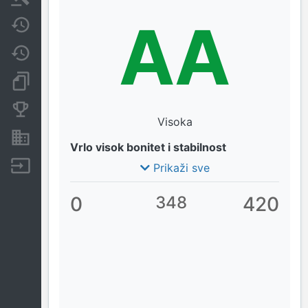
AA
Javne nabavke
Promjene
Dokumenti i objave
Konkurentske tvrtke
Visoka
Nekretnine i imovina
Vrlo visok bonitet i stabilnost
Izvoz
Prikaži sve
0
348
420