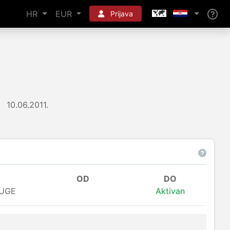
HR
EUR
Prijava
10.06.2011.
OD
DO
RUGE
Aktivan