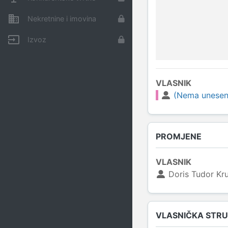
Nekretnine i imovina
Izvoz
VLASNIK
(Nema unesen
PROMJENE
VLASNIK
Doris Tudor Kr
VLASNIČKA STR