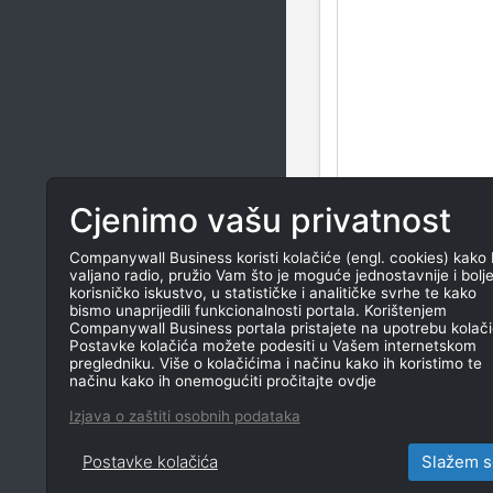
Cjenimo vašu privatnost
Companywall Business koristi kolačiće (engl. cookies) kako 
valjano radio, pružio Vam što je moguće jednostavnije i bolj
korisničko iskustvo, u statističke i analitičke svrhe te kako
bismo unaprijedili funkcionalnosti portala. Korištenjem
Companywall Business portala pristajete na upotrebu kolači
Postavke kolačića možete podesiti u Vašem internetskom
pregledniku. Više o kolačićima i načinu kako ih koristimo te
načinu kako ih onemogućiti pročitajte ovdje
Izjava o zaštiti osobnih podataka
Postavke kolačića
Slažem s