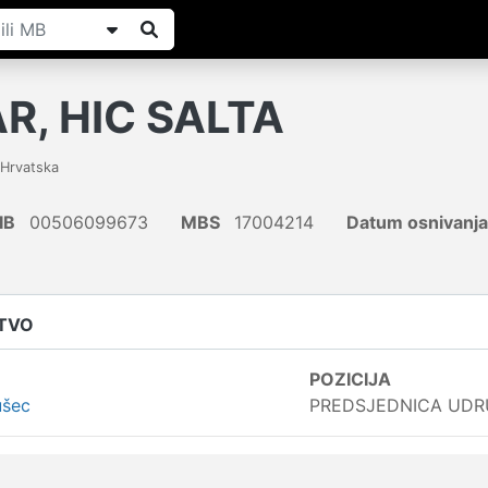
R, HIC SALTA
Hrvatska
IB
00506099673
MBS
17004214
Datum osnivanja
ŠTVO
POZICIJA
ušec
PREDSJEDNICA UD