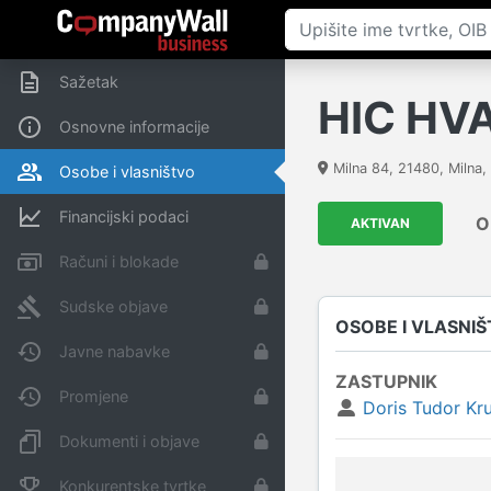
Sažetak
HIC HVA
Osnovne informacije
Milna 84
,
21480
,
Milna
,
Osobe i vlasništvo
Financijski podaci
O
AKTIVAN
Računi i blokade
Sudske objave
OSOBE I VLASNI
Javne nabavke
ZASTUPNIK
Promjene
Doris Tudor Kr
Dokumenti i objave
Konkurentske tvrtke