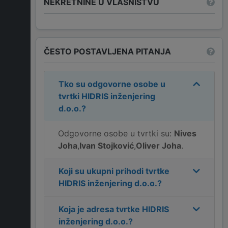
NEKRETNINE U VLASNIŠTVU
ČESTO POSTAVLJENA PITANJA
Tko su odgovorne osobe u
tvrtki
HIDRIS inženjering
d.o.o.
?
Odgovorne osobe u tvrtki su:
Nives
Joha
,
Ivan Stojković
,
Oliver Joha
.
Koji su ukupni prihodi tvrtke
HIDRIS inženjering d.o.o.
?
Koja je adresa tvrtke
HIDRIS
inženjering d.o.o.
?