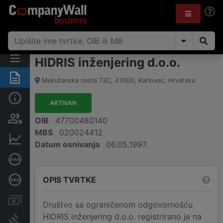
HIDRIS inženjering d.o.o.
Sažetak
Mekušanska cesta 73C
,
47000
,
Karlovac
,
Hrvatska
Osnovne informacije
AKTIVAN
Osobe i vlasništvo
OIB
47700480140
MBS
020024412
Financijski podaci
Datum osnivanja
06.05.1997.
Certifikat bonitetne izvrsnosti
OPIS TVRTKE
Dubinska bonitetna ocjena
Računi i blokade
Društvo sa ograničenom odgovornošću
HIDRIS inženjering d.o.o. registrirano je na
Sudske objave