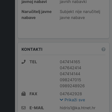
javnoj nabavi
javnih nabavki
Naručitelj javne
Subjekt nije naručitelj
nabave
javne nabave
KONTAKTI
TEL
047414165
047642414
047414144
098247015
0989248926
FAX
047642928
Prikaži sve
E-MAIL
hidris1@ka.htnet.hr