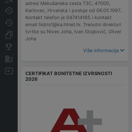
adresi Mekušanska cesta 73C, 47000,
Karlovac, Hrvatska i posluje od 06.05.1997..
Javne nabavke
Kontakt telefon je 047414165 i kontakt
Promjene
email hidris1@ka.htnet.hr. Trenutni direktori
tvrtke su Nives Joha, Ivan Stojković, Oliver
Dokumenti i objave
Joha
Konkurentske tvrtke
Više informacija
Nekretnine i imovina
Izvoz
CERTIFIKAT BONITETNE IZVRSNOSTI
2026