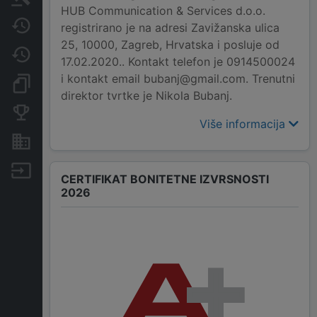
HUB Communication & Services d.o.o.
Javne nabavke
registrirano je na adresi Zavižanska ulica
25, 10000, Zagreb, Hrvatska i posluje od
Promjene
17.02.2020.. Kontakt telefon je 0914500024
i kontakt email bubanj@gmail.com. Trenutni
Dokumenti i objave
direktor tvrtke je Nikola Bubanj.
Konkurentske tvrtke
Više informacija
Nekretnine i imovina
Izvoz
CERTIFIKAT BONITETNE IZVRSNOSTI
2026