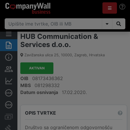
HUB Communication &
Services d.o.o.
Sažetak
Zavižanska ulica 25
,
10000
,
Zagreb
,
Hrvatska
Osnovne informacije
AKTIVAN
Osobe i vlasništvo
OIB
08173436362
Financijski podaci
MBS
081298332
Datum osnivanja
17.02.2020.
Certifikat bonitetne izvrsnosti
Dubinska bonitetna ocjena
OPIS TVRTKE
Računi i blokade
Društvo sa ograničenom odgovornošću
Sudske objave