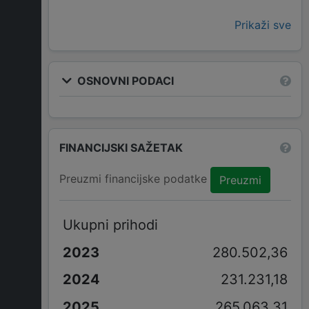
Prikaži sve
OSNOVNI PODACI
FINANCIJSKI SAŽETAK
Preuzmi financijske podatke
Preuzmi
Ukupni prihodi
280.502,36
231.231,18
265.063,31