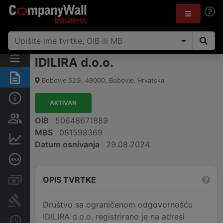
IDILIRA d.o.o.
Sažetak
Bobovje 52G
,
49000
,
Bobovje
,
Hrvatska
Osnovne informacije
AKTIVAN
Osobe i vlasništvo
OIB
50648671889
MBS
081598369
Financijski podaci
Datum osnivanja
29.08.2024.
Dubinska bonitetna ocjena
OPIS TVRTKE
Računi i blokade
Sudske objave
Društvo sa ograničenom odgovornošću
IDILIRA d.o.o. registrirano je na adresi
Javne nabavke