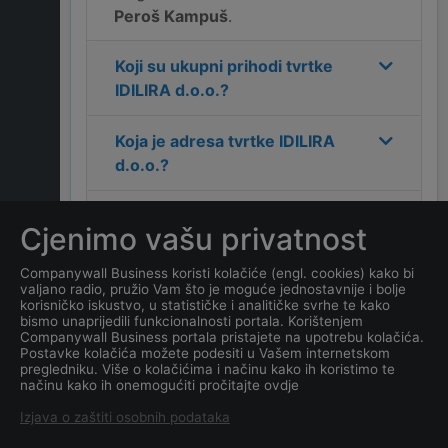
Peroš Kampuš
.
Koji su ukupni prihodi tvrtke
IDILIRA d.o.o.
?
Koja je adresa tvrtke
IDILIRA
d.o.o.
?
Koji je kontakt tvrtke
IDILIRA
Cjenimo vašu privatnost
d.o.o.
?
Companywall Business koristi kolačiće (engl. cookies) kako bi
valjano radio, pružio Vam što je moguće jednostavnije i bolje
Koliko ima zaposlenih
korisničko iskustvo, u statističke i analitičke svrhe te kako
kompanija
IDILIRA d.o.o.
?
bismo unaprijedili funkcionalnosti portala. Korištenjem
Companywall Business portala pristajete na upotrebu kolačića.
Postavke kolačića možete podesiti u Vašem internetskom
Koji je datum osnivanja
pregledniku. Više o kolačićima i načinu kako ih koristimo te
načinu kako ih onemogućiti pročitajte ovdje
tvrtke
IDILIRA d.o.o.
?
Izjava o zaštiti osobnih podataka