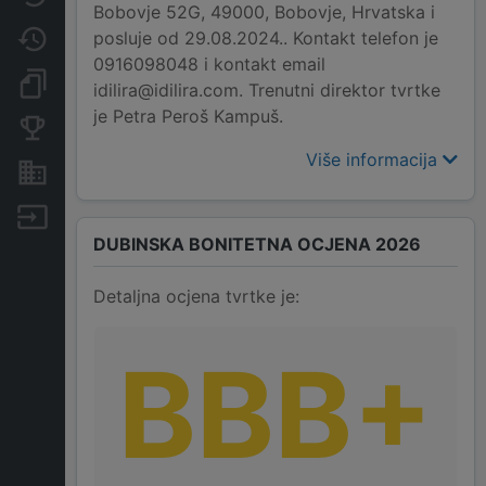
Bobovje 52G, 49000, Bobovje, Hrvatska i
posluje od 29.08.2024.. Kontakt telefon je
Promjene
0916098048 i kontakt email
Dokumenti i objave
idilira@idilira.com. Trenutni direktor tvrtke
je Petra Peroš Kampuš.
Konkurentske tvrtke
Više informacija
Nekretnine i imovina
Izvoz
DUBINSKA BONITETNA OCJENA 2026
Detaljna ocjena tvrtke je:
BBB+