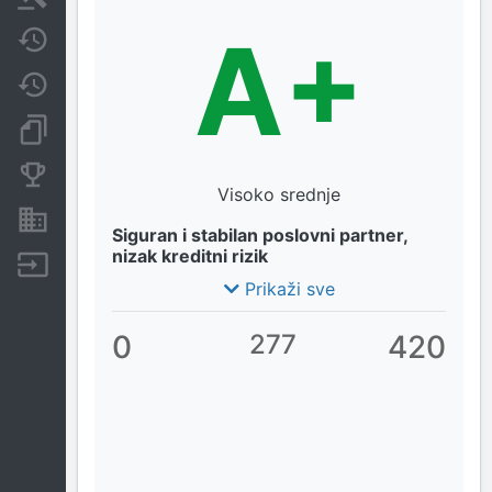
A+
Javne nabavke
Promjene
Dokumenti i objave
Konkurentske tvrtke
Visoko srednje
Nekretnine i imovina
Siguran i stabilan poslovni partner,
nizak kreditni rizik
Izvoz
Prikaži sve
0
277
420