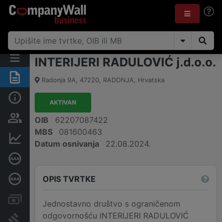
INTERIJERI RADULOVIĆ j.d.o.o.
Sažetak
Radonja 9A
,
47220
,
RADONJA
,
Hrvatska
Osnovne informacije
AKTIVAN
Osobe i vlasništvo
OIB
62207087422
MBS
081600463
Financijski podaci
Datum osnivanja
22.08.2024.
Certifikat bonitetne izvrsnosti
OPIS TVRTKE
Dubinska bonitetna ocjena
Računi i blokade
Jednostavno društvo s ograničenom
odgovornošću INTERIJERI RADULOVIĆ
Sudske objave