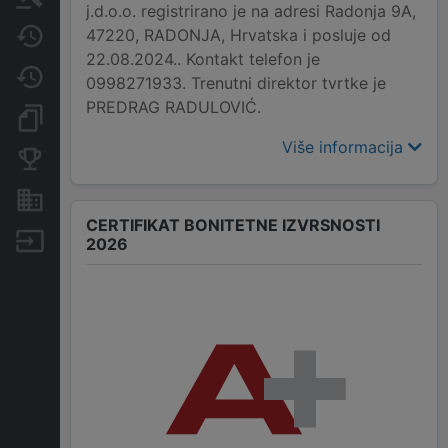
j.d.o.o. registrirano je na adresi Radonja 9A,
47220, RADONJA, Hrvatska i posluje od
Javne nabavke
22.08.2024.. Kontakt telefon je
Promjene
0998271933. Trenutni direktor tvrtke je
PREDRAG RADULOVIĆ.
Dokumenti i objave
Više informacija
Konkurentske tvrtke
Nekretnine i imovina
CERTIFIKAT BONITETNE IZVRSNOSTI
Izvoz
2026