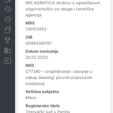
IRIS ADRIATICA društvo s ograničenom
odgovornošću za usluge i turistička
Javne nabavke
agencija
Promjene
MBS
130103952
Dokumenti i objave
OIB
Konkurentske tvrtke
00494380191
Nekretnine i imovina
Datum osnivanja
20.02.2020.
Izvoz
NKD
O77340 - Iznajmljivanje i davanje u
zakup (leasing) plovnih prijevoznih
sredstava;
Veličina subjekta
Mikro
Registarsko tijelo
Trgovački sud u Pazinu