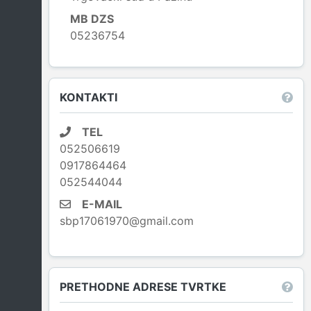
MB DZS
05236754
Leaflet
|
© OpenStreetMap contributors
KONTAKTI
TEL
052506619
0917864464
052544044
E-MAIL
sbp17061970@gmail.com
PRETHODNE ADRESE TVRTKE