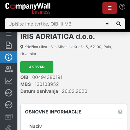
IRIS ADRIATICA d.o.o.
Sažetak
Krležina ulica - Via Miroslav Krleža 5
,
52100
,
Pula
,
Hrvatska
Osnovne informacije
AKTIVAN
Osobe i vlasništvo
OIB
00494380191
Financijski podaci
MBS
130103952
Datum osnivanja
20.02.2020.
Certifikat bonitetne izvrsnosti
Dubinska bonitetna ocjena
OSNOVNE INFORMACIJE
Računi i blokade
Naziv
Sudske objave