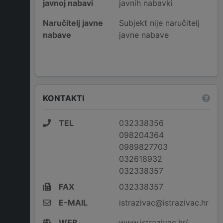
javnoj nabavi
javnih nabavki
Naručitelj javne
Subjekt nije naručitelj
nabave
javne nabave
KONTAKTI
TEL
032338356
098204364
0989827703
032618932
032338357
FAX
032338357
E-MAIL
istrazivac@istrazivac.hr
WEB
www.istrazivac.hr/