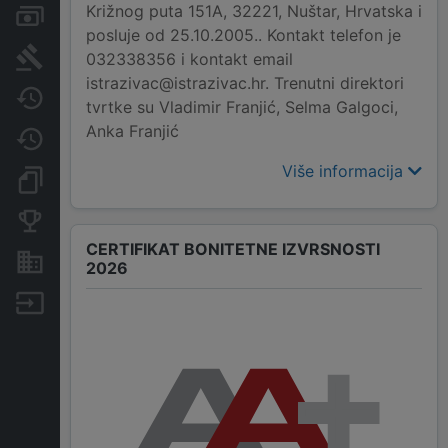
Križnog puta 151A, 32221, Nuštar, Hrvatska i
Računi i blokade
posluje od 25.10.2005.. Kontakt telefon je
Sudske objave
032338356 i kontakt email
istrazivac@istrazivac.hr. Trenutni direktori
Javne nabavke
tvrtke su Vladimir Franjić, Selma Galgoci,
Anka Franjić
Promjene
Više informacija
Dokumenti i objave
Konkurentske tvrtke
CERTIFIKAT BONITETNE IZVRSNOSTI
Nekretnine i imovina
2026
Izvoz