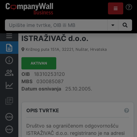
ISTRAŽIVAČ d.o.o.
Sažetak
Križnog puta 151A
,
32221
,
Nuštar
,
Hrvatska
Osnovne informacije
AKTIVAN
Osobe i vlasništvo
OIB
18310253120
MBS
030085087
Financijski podaci
Datum osnivanja
25.10.2005.
Konsolidirani financijski
podaci
OPIS TVRTKE
Certifikat bonitetne izvrsnosti
Društvo sa ograničenom odgovornošću
Dubinska bonitetna ocjena
ISTRAŽIVAČ d.o.o. registrirano je na adresi