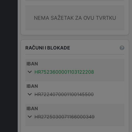
NEMA SAŽETAK ZA OVU TVRTKU
RAČUNI I BLOKADE
IBAN
HR7523600001103122208
IBAN
HR7224070001100145500
IBAN
HR2725030071166000349