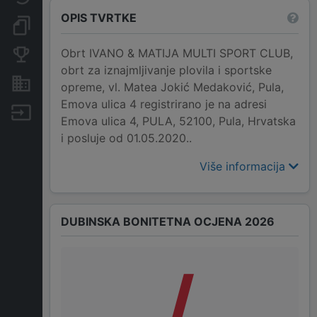
OPIS TVRTKE
Dokumenti i objave
Obrt IVANO & MATIJA MULTI SPORT CLUB,
Konkurentske tvrtke
obrt za iznajmljivanje plovila i sportske
Nekretnine i imovina
opreme, vl. Matea Jokić Medaković, Pula,
Emova ulica 4 registrirano je na adresi
Izvoz
Emova ulica 4, PULA, 52100, Pula, Hrvatska
i posluje od 01.05.2020..
Više informacija
DUBINSKA BONITETNA OCJENA 2026
/