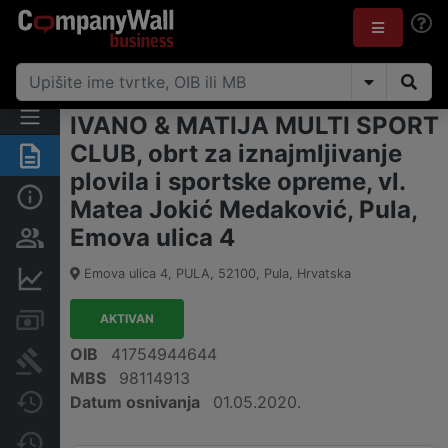
IVANO & MATIJA MULTI SPORT
CLUB, obrt za iznajmljivanje
Sažetak
plovila i sportske opreme, vl.
Osnovne informacije
Matea Jokić Medaković, Pula,
Emova ulica 4
Osobe i vlasništvo
Emova ulica 4, PULA
,
52100
,
Pula
,
Hrvatska
Financijski podaci
Računi i blokade
AKTIVAN
OIB
41754944644
Sudske objave
MBS
98114913
Datum osnivanja
01.05.2020.
Javne nabavke
Promjene