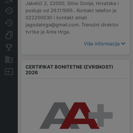
Jakelići 2, 22000, Sitno Donje, Hrvatska i
posluje od 26.11.1995.. Kontakt telefon je
Javne nabavke
022200030 i kontakt email
Promjene
jagodahrga@gmail.com. Trenutni direktor
tvrtke je Ante Hrga.
Dokumenti i objave
Više informacija
Konkurentske tvrtke
Nekretnine i imovina
CERTIFIKAT BONITETNE IZVRSNOSTI
Izvoz
2026