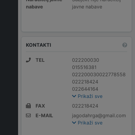
nabave
javne nabave
KONTAKTI
TEL
022200030
015516381
022200030022778558
022218424
022644164
Prikaži sve
FAX
022218424
E-MAIL
jagodahrga@gmail.com
Prikaži sve