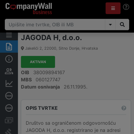
JAGODA H, d.o.o.
Sažetak
Jakelići 2
,
22000
,
Sitno Donje
,
Hrvatska
Osnovne informacije
AKTIVAN
Osobe i vlasništvo
OIB
38009894167
MBS
060127747
Financijski podaci
Datum osnivanja
26.11.1995.
Certifikat bonitetne izvrsnosti
OPIS TVRTKE
Dubinska bonitetna ocjena
Računi i blokade
Društvo sa ograničenom odgovornošću
JAGODA H, d.o.o. registrirano je na adresi
Sudske objave