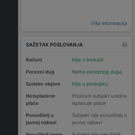
Više informacija
SAŽETAK POSLOVANJA
Računi
Nije u blokadi
Porezni dug
Nema poreznog duga
Sudske objave
Nije u postupku
Neisplaćene
Poslovni subjekt uredno
plaće
isplaćuje plaće
Ponuditelj u
Subjekt nije ponuditelj u
javnoj nabavi
javnoj nabavi
Naručitelj javne
Subjekt nije naručitelj