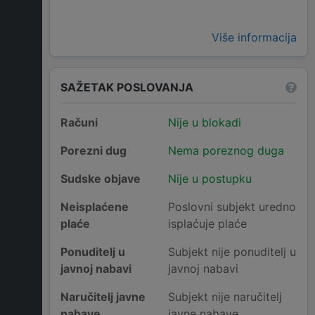
Više informacija
SAŽETAK POSLOVANJA
Računi
Nije u blokadi
Porezni dug
Nema poreznog duga
Sudske objave
Nije u postupku
Neisplaćene
Poslovni subjekt uredno
plaće
isplaćuje plaće
Ponuditelj u
Subjekt nije ponuditelj u
javnoj nabavi
javnoj nabavi
Naručitelj javne
Subjekt nije naručitelj
nabave
javne nabave