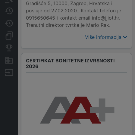
Gradišće 5, 10000, Zagreb, Hrvatska i
posluje od 27.02.2020.. Kontakt telefon je
Javne nabavke
0915650645 i kontakt email info@jjiot.hr.
Promjene
Trenutni direktor tvrtke je Mario Rak.
Dokumenti i objave
Više informacija
Konkurentske tvrtke
Nekretnine i imovina
CERTIFIKAT BONITETNE IZVRSNOSTI
2026
Izvoz