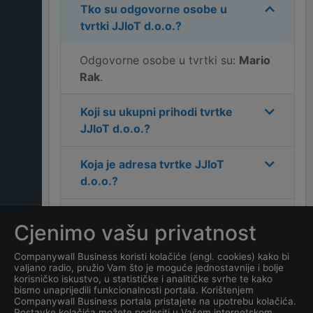
Tko su odgovorne osobe u
tvrtki
JJIoT d.o.o.
?
Odgovorne osobe u tvrtki su:
Mario
Rak
.
Koji su ukupni prihodi tvrtke
JJIoT d.o.o.
?
Koja je adresa tvrtke
JJIoT
d.o.o.
?
Koji je kontakt tvrtke
JJIoT
Cjenimo vašu privatnost
d.o.o.
?
Companywall Business koristi kolačiće (engl. cookies) kako bi
valjano radio, pružio Vam što je moguće jednostavnije i bolje
Koliko ima zaposlenih
korisničko iskustvo, u statističke i analitičke svrhe te kako
kompanija
JJIoT d.o.o.
?
bismo unaprijedili funkcionalnosti portala. Korištenjem
Companywall Business portala pristajete na upotrebu kolačića.
Postavke kolačića možete podesiti u Vašem internetskom