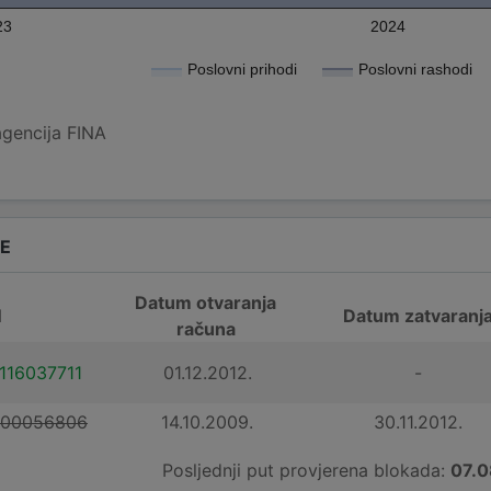
23
2024
Poslovni prihodi
Poslovni rashodi
agencija FINA
DE
Datum otvaranja
N
Datum zatvaranj
računa
116037711
01.12.2012.
-
100056806
14.10.2009.
30.11.2012.
Posljednji put provjerena blokada:
07.0