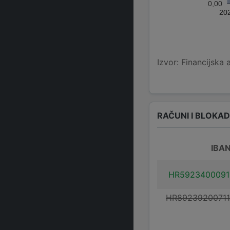
0,00
20
Izvor: Financijska 
RAČUNI I BLOKA
IBA
HR5923400091
HR8923920071