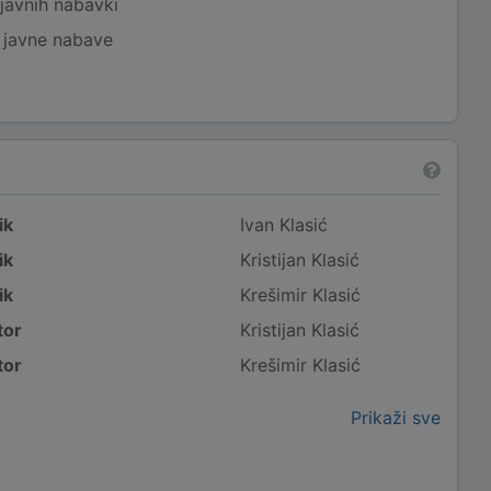
javnih nabavki
j javne nabave
ik
Ivan Klasić
ik
Kristijan Klasić
ik
Krešimir Klasić
tor
Kristijan Klasić
tor
Krešimir Klasić
Prikaži sve