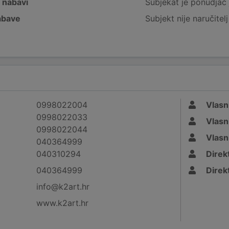
j nabavi
Subjekat je ponudjač 
nabave
Subjekt nije naručitel
0998022004
Vlasn
0998022033
Vlasn
0998022044
Vlasn
040364999
040310294
Direk
040364999
Direk
info@k2art.hr
www.k2art.hr