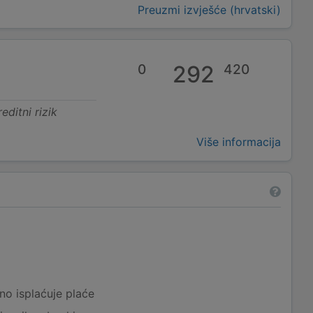
Preuzmi izvješće (hrvatski)
0
292
420
editni rizik
Više informacija
a
no isplaćuje plaće