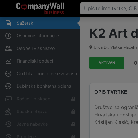
Sažetak
K2 Art d
Osnovne informacije
Ulica Dr. Vlatka Mačeka
Osobe i vlasništvo
Financijski podaci
O
AKTIVAN
Certifikat bonitetne izvrsnosti
Dubinska bonitetna ocjena
OPIS TVRTKE
Računi i blokade
Društvo sa ogranič
Sudske objave
Hrvatska i posluje
Kristijan Klasić, Kr
Javne nabavke
Promjene