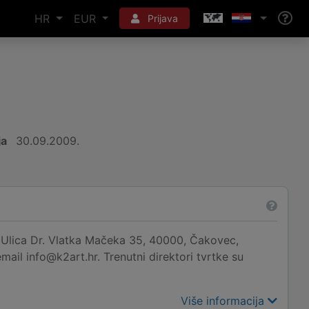
HR
EUR
Prijava
ja
30.09.2009.
 Ulica Dr. Vlatka Mačeka 35, 40000, Čakovec,
ail info@k2art.hr. Trenutni direktori tvrtke su
Više informacija