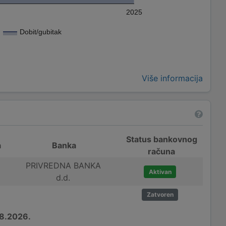
2025
Dobit/gubitak
Više informacija
Status bankovnog
a
Banka
računa
PRIVREDNA BANKA
Aktivan
d.d.
Zatvoren
8.2026.