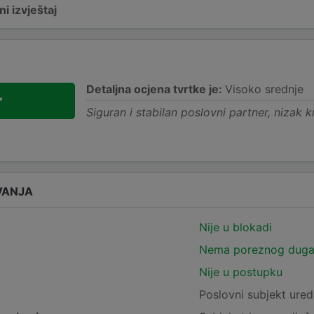
i izvještaj
Detaljna ocjena tvrtke je:
Visoko srednje
+
Siguran i stabilan poslovni partner, nizak kr
VANJA
Nije u blokadi
Nema poreznog dug
Nije u postupku
e
Poslovni subjekt ured