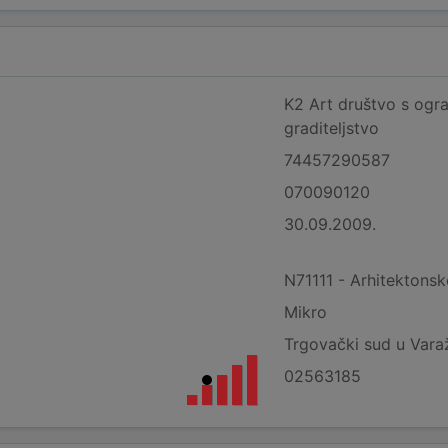
K2 Art društvo s ogr
graditeljstvo
74457290587
070090120
30.09.2009.
N71111 - Arhitektonsk
Mikro
Trgovački sud u Vara
02563185