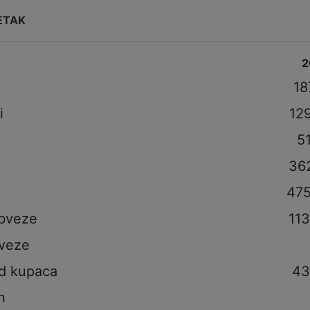
ETAK
2
i
18
i
12
5
36
475
obveze
11
veze
od kupaca
43
h