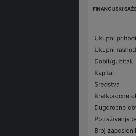
FINANCIJSKI SAŽ
Ukupni prihod
Ukupni rashod
Dobit/gubitak
Kapital
Sredstva
Kratkorocne 
Dugorocne ob
Potraživanja 
Broj zaposleni