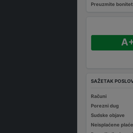
Preuzmite bonitetn
A
SAŽETAK POSLO
Računi
Porezni dug
Sudske objave
Neisplaćene plać