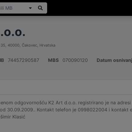
.o.o.
 35
,
40000
,
Čakovec
,
Hrvatska
IB
74457290587
MBS
070090120
Datum osnivan
enom odgovornošću K2 Art d.o.o. registrirano je na adresi
 od 30.09.2009.. Kontakt telefon je 0998022004 i kontakt em
ešimir Klasić