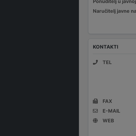
Ponuditelj u javno
Naručitelj javne 
KONTAKTI
TEL
FAX
E-MAIL
WEB