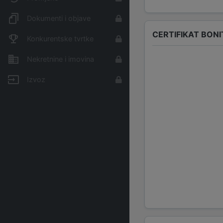
Dokumenti i objave
CERTIFIKAT BONI
Konkurentske tvrtke
Nekretnine i imovina
Izvoz