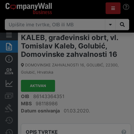
KALEB, građevinski obrt, vl.
Tomislav Kaleb, Golubić,
Sažetak
Domovinske zahvalnosti 16
Osnovne informacije
DOMOVINSKE ZAHVALNOSTI 16, GOLUBIĆ
,
22300
,
Osobe i vlasništvo
Golubić
,
Hrvatska
Financijski podaci
AKTIVAN
Računi i blokade
OIB
86143364351
MBS
98118986
Sudske objave
Datum osnivanja
01.03.2020.
Javne nabavke
OPIS TVRTKE
Promjene