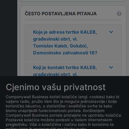
ČESTO POSTAVLJENA PITANJA
Koja je adresa tvrtke
KALEB,
građevinski obrt, vl.
Tomislav Kaleb, Golubić,
Domovinske zahvalnosti 16
?
Koji je kontakt tvrtke
KALEB,
građevinski obrt, vl.
Tomislav Kaleb, Golubić,
Cjenimo vašu privatnost
Domovinske zahvalnosti 16
?
Companywall Business koristi kolačiće (engl. cookies) kako bi
valjano radio, pružio Vam što je moguće jednostavnije i bolje
Koji je datum osnivanja
korisničko iskustvo, u statističke i analitičke svrhe te kako
tvrtke
KALEB, građevinski
bismo unaprijedili funkcionalnosti portala. Korištenjem
Companywall Business portala pristajete na upotrebu kolačića.
obrt, vl. Tomislav Kaleb,
Postavke kolačića možete podesiti u Vašem internetskom
Golubić, Domovinske
pregledniku. Više o kolačićima i načinu kako ih koristimo te