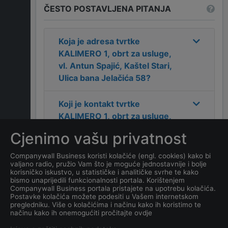
ČESTO POSTAVLJENA PITANJA
Koja je adresa tvrtke
KALIMERO 1, obrt za usluge,
vl. Antun Spajić, Kaštel Stari,
Ulica bana Jelačića 58
?
Koji je kontakt tvrtke
KALIMERO 1, obrt za usluge,
vl. Antun Spajić, Kaštel Stari,
Cjenimo vašu privatnost
Ulica bana Jelačića 58
?
Companywall Business koristi kolačiće (engl. cookies) kako bi
valjano radio, pružio Vam što je moguće jednostavnije i bolje
Koji je datum osnivanja
korisničko iskustvo, u statističke i analitičke svrhe te kako
tvrtke
KALIMERO 1, obrt za
bismo unaprijedili funkcionalnosti portala. Korištenjem
Companywall Business portala pristajete na upotrebu kolačića.
usluge, vl. Antun Spajić,
Postavke kolačića možete podesiti u Vašem internetskom
Kaštel Stari, Ulica bana
pregledniku. Više o kolačićima i načinu kako ih koristimo te
načinu kako ih onemogućiti pročitajte ovdje
Jelačića 58
?