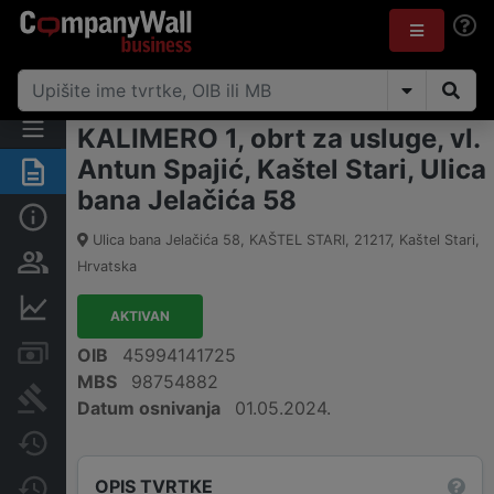
KALIMERO 1, obrt za usluge, vl.
Antun Spajić, Kaštel Stari, Ulica
Sažetak
bana Jelačića 58
Osnovne informacije
Ulica bana Jelačića 58, KAŠTEL STARI
,
21217
,
Kaštel Stari
,
Osobe i vlasništvo
Hrvatska
Financijski podaci
AKTIVAN
Računi i blokade
OIB
45994141725
MBS
98754882
Sudske objave
Datum osnivanja
01.05.2024.
Javne nabavke
OPIS TVRTKE
Promjene