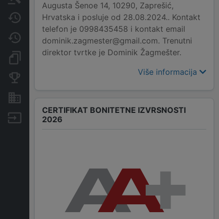
Augusta Šenoe 14, 10290, Zaprešić,
Hrvatska i posluje od 28.08.2024.. Kontakt
Javne nabavke
telefon je 0998435458 i kontakt email
Promjene
dominik.zagmester@gmail.com. Trenutni
direktor tvrtke je Dominik Žagmešter.
Dokumenti i objave
Više informacija
Konkurentske tvrtke
Nekretnine i imovina
CERTIFIKAT BONITETNE IZVRSNOSTI
Izvoz
2026