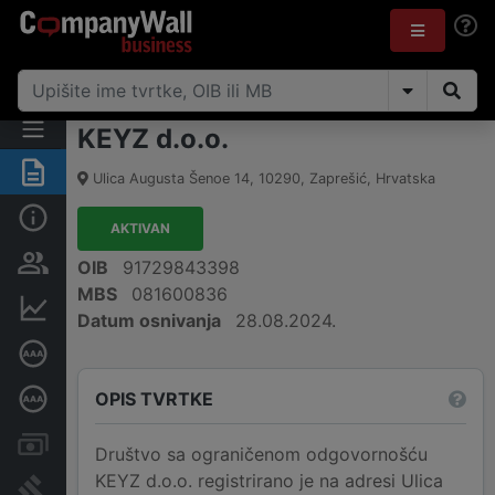
KEYZ d.o.o.
Sažetak
Ulica Augusta Šenoe 14
,
10290
,
Zaprešić
,
Hrvatska
Osnovne informacije
AKTIVAN
Osobe i vlasništvo
OIB
91729843398
MBS
081600836
Financijski podaci
Datum osnivanja
28.08.2024.
Certifikat bonitetne izvrsnosti
OPIS TVRTKE
Dubinska bonitetna ocjena
Računi i blokade
Društvo sa ograničenom odgovornošću
KEYZ d.o.o. registrirano je na adresi Ulica
Sudske objave