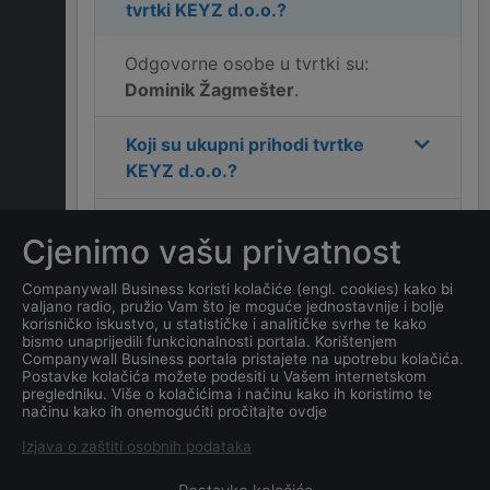
tvrtki
KEYZ d.o.o.
?
Odgovorne osobe u tvrtki su:
Dominik Žagmešter
.
Koji su ukupni prihodi tvrtke
KEYZ d.o.o.
?
Koja je adresa tvrtke
KEYZ
Cjenimo vašu privatnost
d.o.o.
?
Companywall Business koristi kolačiće (engl. cookies) kako bi
valjano radio, pružio Vam što je moguće jednostavnije i bolje
Koji je kontakt tvrtke
KEYZ
korisničko iskustvo, u statističke i analitičke svrhe te kako
d.o.o.
?
bismo unaprijedili funkcionalnosti portala. Korištenjem
Companywall Business portala pristajete na upotrebu kolačića.
Postavke kolačića možete podesiti u Vašem internetskom
Koji je datum osnivanja
pregledniku. Više o kolačićima i načinu kako ih koristimo te
načinu kako ih onemogućiti pročitajte ovdje
tvrtke
KEYZ d.o.o.
?
Izjava o zaštiti osobnih podataka