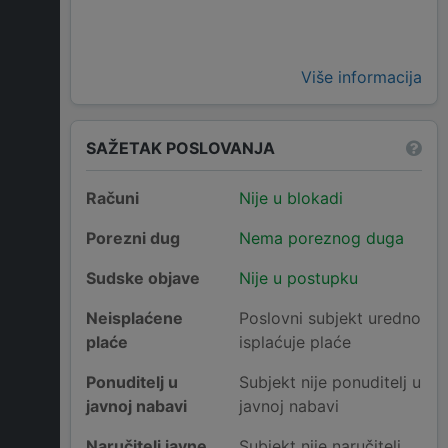
Više informacija
SAŽETAK POSLOVANJA
Računi
Nije u blokadi
Porezni dug
Nema poreznog duga
Sudske objave
Nije u postupku
Neisplaćene
Poslovni subjekt uredno
plaće
isplaćuje plaće
Ponuditelj u
Subjekt nije ponuditelj u
javnoj nabavi
javnoj nabavi
Naručitelj javne
Subjekt nije naručitelj