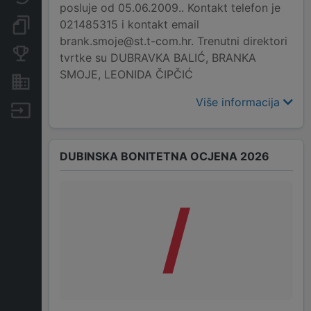
posluje od 05.06.2009.. Kontakt telefon je
021485315 i kontakt email
Dokumenti i objave
brank.smoje@st.t-com.hr. Trenutni direktori
Konkurentske tvrtke
tvrtke su DUBRAVKA BALIĆ, BRANKA
SMOJE, LEONIDA ČIPČIĆ
Nekretnine i imovina
Više informacija
Izvoz
DUBINSKA BONITETNA OCJENA 2026
/