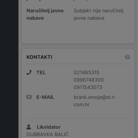
Naručitelj javne
Subjekt nije naručitelj
nabave
javne nabave
KONTAKTI
TEL
021485315
0996748300
0911543073
E-MAIL
brank.smoje@st.t-
com.hr
Likvidator
DUBRAVKA BALIĆ