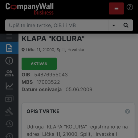
KLAPA "KOLURA"
Sažetak
Lička 11
,
21000
,
Split
,
Hrvatska
Osnovne informacije
AKTIVAN
Osobe i vlasništvo
OIB
54876955043
MBS
17003522
Financijski podaci
Datum osnivanja
05.06.2009.
Računi i blokade
OPIS TVRTKE
Sudske objave
Javne nabavke
Udruga KLAPA "KOLURA" registrirano je na
adresi Lička 11, 21000, Split, Hrvatska i
Promjene