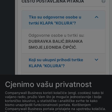
ČESTO POSTAVLJENA PITANJA
Tko su odgovorne osobe u
tvrtki
KLAPA "KOLURA"
?
Odgovorne osobe u tvrtki su:
DUBRAVKA BALIĆ
,
BRANKA
SMOJE
,
LEONIDA ČIPČIĆ
.
Koji su ukupni prihodi tvrtke
KLAPA "KOLURA"
?
Koja je adresa tvrtke
KLAPA
Cjenimo vašu privatnost
"KOLURA"
?
Companywall Business koristi kolačiće (engl. cookies) kako bi
valjano radio, pružio Vam što je moguće jednostavnije i bolje
Koji je kontakt tvrtke
KLAPA
korisničko iskustvo, u statističke i analitičke svrhe te kako
"KOLURA"
?
bismo unaprijedili funkcionalnosti portala. Korištenjem
Companywall Business portala pristajete na upotrebu kolačića.