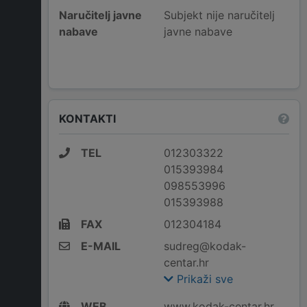
Naručitelj javne
Subjekt nije naručitelj
nabave
javne nabave
KONTAKTI
TEL
012303322
015393984
098553996
015393988
FAX
012304184
E-MAIL
sudreg@kodak-
centar.hr
Prikaži sve
WEB
www.kodak-centar.hr