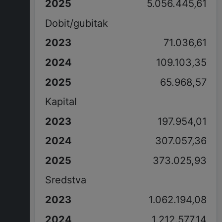
5.056.445,61
Dobit/gubitak
71.036,61
109.103,35
65.968,57
Kapital
197.954,01
307.057,36
373.025,93
Sredstva
1.062.194,08
1.212.577,14