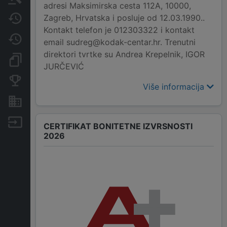
adresi Maksimirska cesta 112A, 10000,
Zagreb, Hrvatska i posluje od 12.03.1990..
Javne nabavke
Kontakt telefon je 012303322 i kontakt
Promjene
email sudreg@kodak-centar.hr. Trenutni
direktori tvrtke su Andrea Krepelnik, IGOR
Dokumenti i objave
JURČEVIĆ
Konkurentske tvrtke
Više informacija
Nekretnine i imovina
Izvoz
CERTIFIKAT BONITETNE IZVRSNOSTI
2026