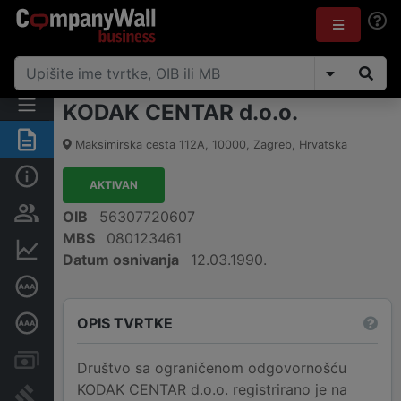
KODAK CENTAR d.o.o.
Sažetak
Maksimirska cesta 112A
,
10000
,
Zagreb
,
Hrvatska
Osnovne informacije
AKTIVAN
Osobe i vlasništvo
OIB
56307720607
MBS
080123461
Financijski podaci
Datum osnivanja
12.03.1990.
Certifikat bonitetne izvrsnosti
OPIS TVRTKE
Dubinska bonitetna ocjena
Računi i blokade
Društvo sa ograničenom odgovornošću
KODAK CENTAR d.o.o. registrirano je na
Sudske objave