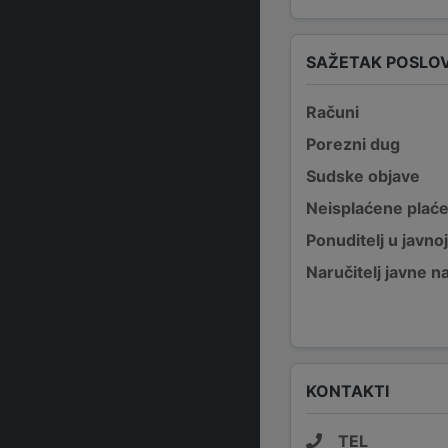
SAŽETAK POSLO
Računi
Porezni dug
Sudske objave
Neisplaćene plać
Ponuditelj u javno
Naručitelj javne 
KONTAKTI
TEL