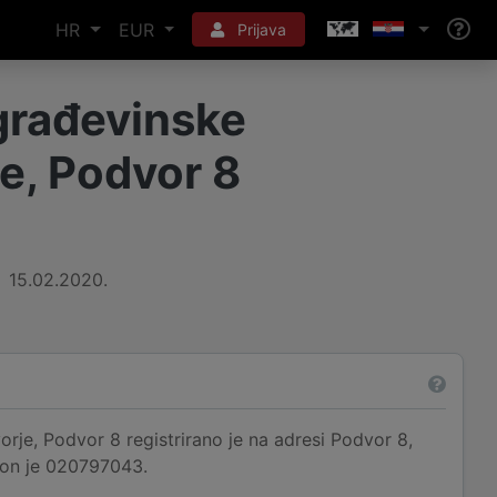
HR
EUR
Prijava
građevinske
je, Podvor 8
15.02.2020.
orje, Podvor 8 registrirano je na adresi Podvor 8,
efon je 020797043.