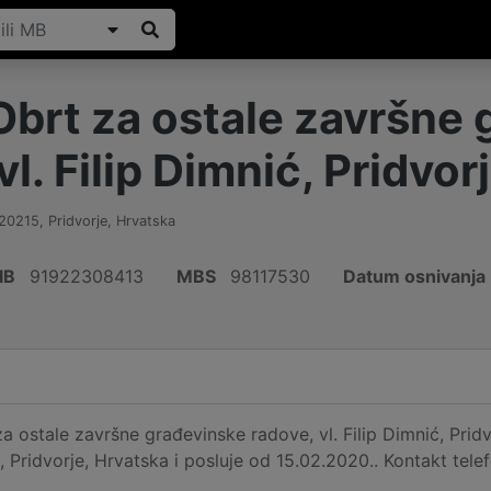
Obrt za ostale završne 
vl. Filip Dimnić, Pridvor
20215
,
Pridvorje
,
Hrvatska
IB
91922308413
MBS
98117530
Datum osnivanja
a ostale završne građevinske radove, vl. Filip Dimnić, Pridv
Pridvorje, Hrvatska i posluje od 15.02.2020.. Kontakt tel