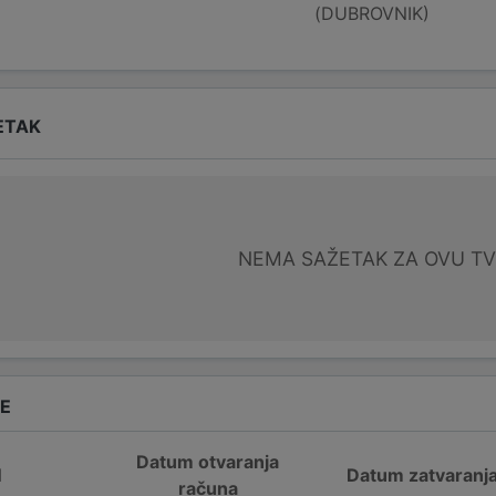
(DUBROVNIK)
ETAK
NEMA SAŽETAK ZA OVU T
DE
Datum otvaranja
N
Datum zatvaranj
računa