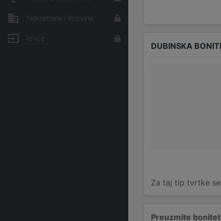
Nekretnine i imovina
Izvoz
DUBINSKA BONIT
Za taj tip tvrtke s
Preuzmite bonitetn