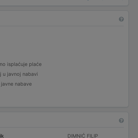
a
no isplaćuje plaće
j u javnoj nabavi
j javne nabave
ik
DIMNIĆ FILIP