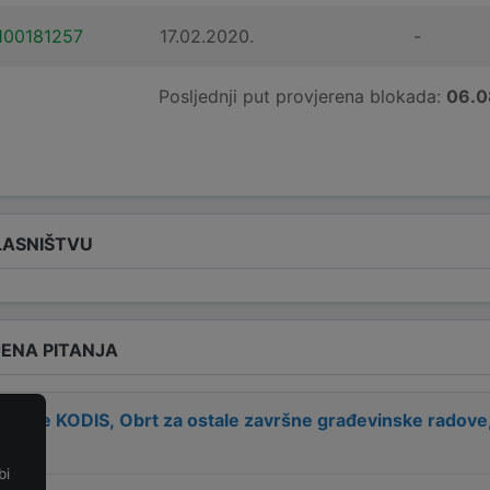
100181257
17.02.2020.
-
Posljednji put provjerena blokada:
06.0
LASNIŠTVU
ENA PITANJA
 tvrtke
KODIS, Obrt za ostale završne građevinske radove, v
bi