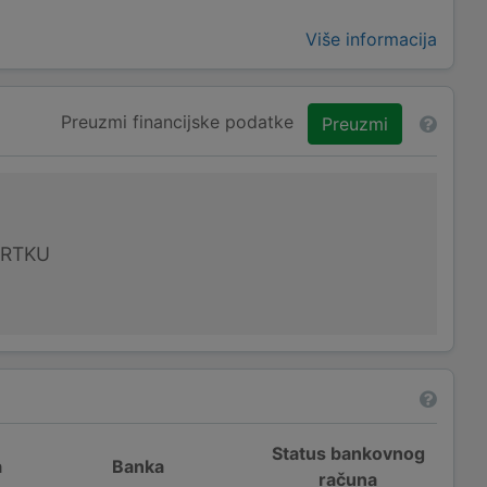
Više informacija
Preuzmi financijske podatke
Preuzmi
VRTKU
Status bankovnog
a
Banka
računa