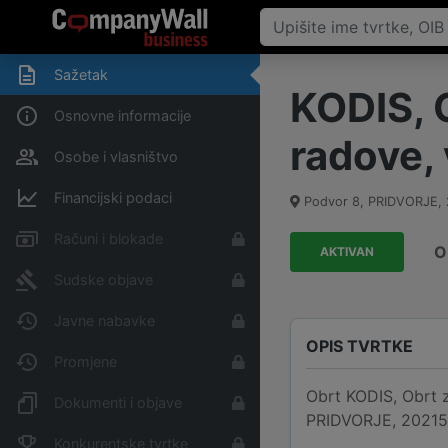
Sažetak
KODIS, 
Osnovne informacije
radove, 
Osobe i vlasništvo
Financijski podaci
Podvor 8, PRIDVORJE
,
Računi i blokade
O
AKTIVAN
Sudske objave
Javne nabavke
OPIS TVRTKE
Promjene
Obrt KODIS, Obrt z
Dokumenti i objave
PRIDVORJE, 20215, 
Konkurentske tvrtke