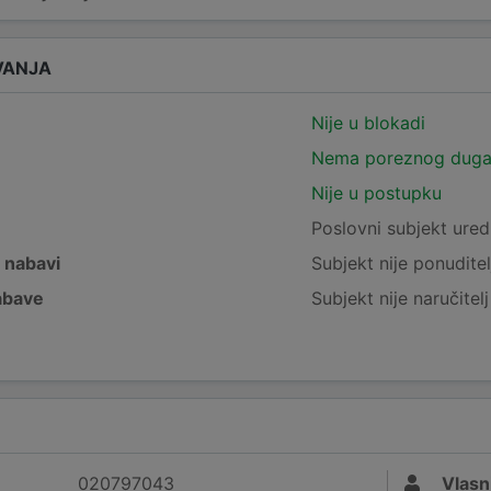
VANJA
Nije u blokadi
Nema poreznog dug
Nije u postupku
e
Poslovni subjekt ured
j nabavi
Subjekt nije ponuditel
nabave
Subjekt nije naručitel
020797043
Vlasn