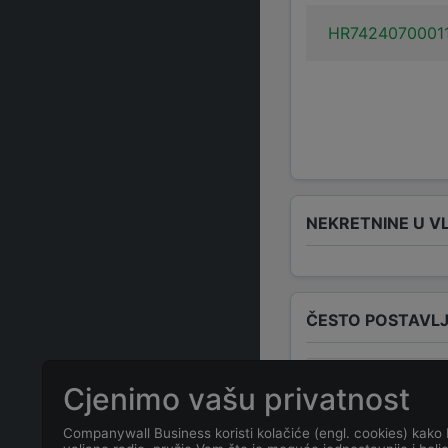
HR7424070001
NEKRETNINE U V
ČESTO POSTAVLJ
Koja je adresa
Cjenimo vašu privatnost
Podvor 8
?
Companywall Business koristi kolačiće (engl. cookies) kako 