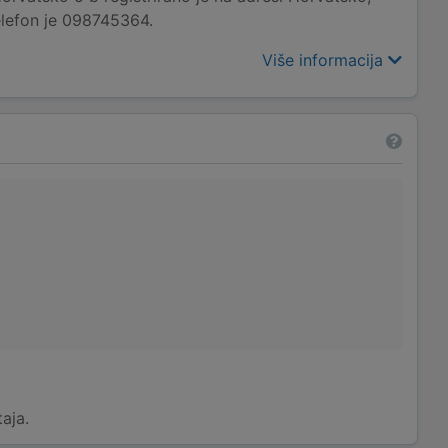
elefon je 098745364.
Više informacija
taja.