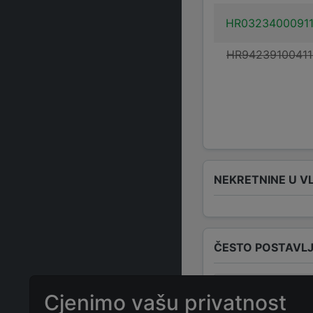
HR0323400091
HR9423910041
NEKRETNINE U V
ČESTO POSTAVLJ
Koja je adresa
Cjenimo vašu privatnost
Horvatsko 5 b