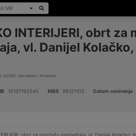
 INTERIJERI, obrt za
ja, vl. Danijel Kolačko
O
,
42240
,
Horvatsko
,
Hrvatska
IB
10107192545
MBS
98121103
Datum osnivanja
IJERI, obrt za montažu namještaja, vl. Danijel Kolačko, Ho