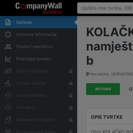
Sažetak
KOLAČKO
Osnovne informacije
namješta
Osobe i vlasništvo
b
Financijski podaci
Računi i blokade
Horvatsko, HORVATSK
Sudske objave
O
AKTIVAN
Javne nabavke
Promjene
OPIS TVRTKE
Dokumenti i objave
Obrt KOLAČKO INTER
Konkurentske tvrtke