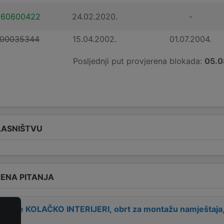
160600422
24.02.2020.
-
100035344
15.04.2002.
01.07.2004.
Posljednji put provjerena blokada:
05.0
LASNIŠTVU
ENA PITANJA
 tvrtke
KOLAČKO INTERIJERI, obrt za montažu namještaja, v
?