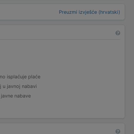
Preuzmi izvješće (hrvatski)
a
no isplaćuje plaće
j u javnoj nabavi
j javne nabave