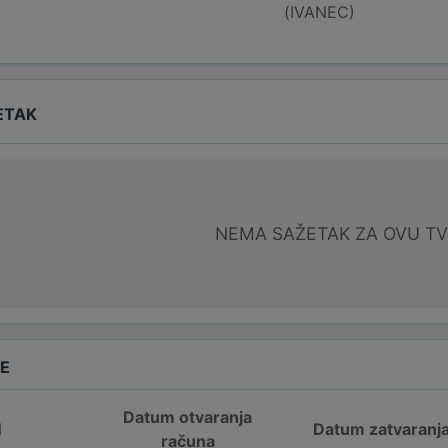
(IVANEC)
ETAK
NEMA SAŽETAK ZA OVU T
DE
Datum otvaranja
N
Datum zatvaranj
računa