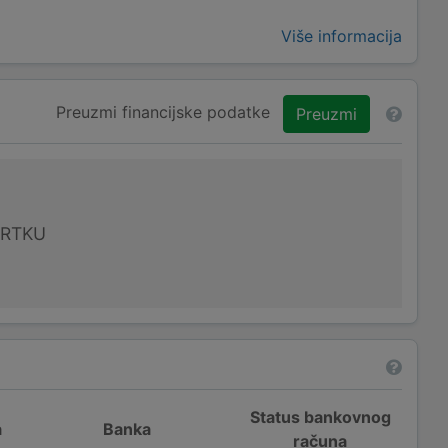
Više informacija
Preuzmi financijske podatke
Preuzmi
VRTKU
Status bankovnog
a
Banka
računa