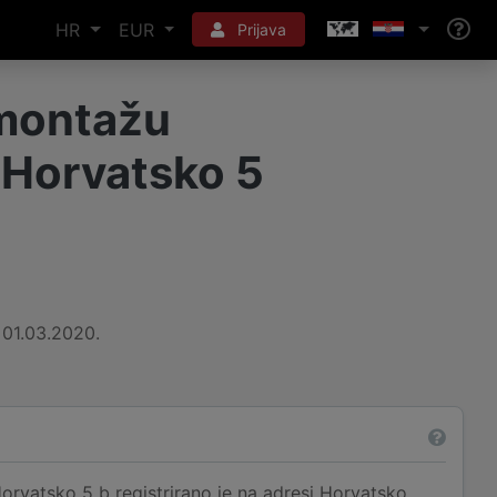
HR
EUR
Prijava
 montažu
, Horvatsko 5
01.03.2020.
rvatsko 5 b registrirano je na adresi Horvatsko,