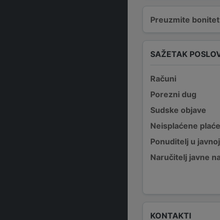
Preuzmite bonitetn
SAŽETAK POSLO
Računi
Porezni dug
Sudske objave
Neisplaćene plać
Ponuditelj u javno
Naručitelj javne 
KONTAKTI