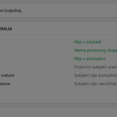
i izvještaj
VANJA
Nije u blokadi
Nema poreznog dug
Nije u postupku
e
Poslovni subjekt ured
j nabavi
Subjekt nije ponuditel
nabave
Subjekt nije naručitel