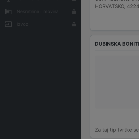
HORVATSKO, 42240,
Nekretnine i imovina
Izvoz
DUBINSKA BONIT
Za taj tip tvrtke s