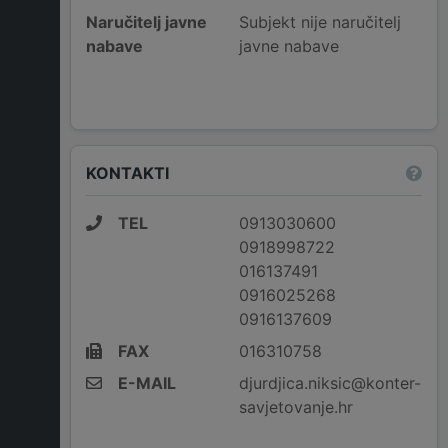
Naručitelj javne
Subjekt nije naručitelj
nabave
javne nabave
KONTAKTI
TEL
0913030600
0918998722
016137491
0916025268
0916137609
FAX
016310758
E-MAIL
djurdjica.niksic@konter-
savjetovanje.hr