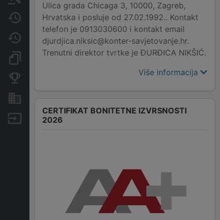
Ulica grada Chicaga 3, 10000, Zagreb,
Hrvatska i posluje od 27.02.1992.. Kontakt
Javne nabavke
telefon je 0913030600 i kontakt email
Promjene
djurdjica.niksic@konter-savjetovanje.hr.
Trenutni direktor tvrtke je ĐURĐICA NIKŠIĆ.
Dokumenti i objave
Više informacija
Konkurentske tvrtke
Nekretnine i imovina
CERTIFIKAT BONITETNE IZVRSNOSTI
Izvoz
2026