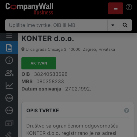
KONTER d.o.o.
Sažetak
Ulica grada Chicaga 3
,
10000
,
Zagreb
,
Hrvatska
Osnovne informacije
AKTIVAN
Osobe i vlasništvo
OIB
38240583598
MBS
080358233
Financijski podaci
Datum osnivanja
27.02.1992.
Certifikat bonitetne izvrsnosti
OPIS TVRTKE
Dubinska bonitetna ocjena
Računi i blokade
Društvo sa ograničenom odgovornošću
KONTER d.o.o. registrirano je na adresi
Sudske objave